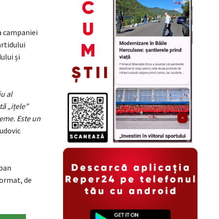
ea campaniei
rtidului
ului și
u al
ă „ițele”
leme. Este un
Ludovic
rban
format, de