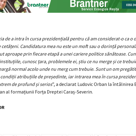
ia de a intra în cursa prezidențială pentru că am considerat-o ca o o
e cetățeni. Candidatura mea nu este un moft sau o dorință personal
ut aproape prin fiecare etapă a unei cariere politice sănătoase. Cu
nstituțiile, cunosc țara, problemele ei, știu ce nu merge și ce trebui
eargă normal acolo unde nu merg cum trebuie. Sunt un om pregătit 
condiții atribuțiile de președinte, iar intrarea mea în cursa preziden
trem de profund și serios
”, a declarat Ludovic Orban la întâlnirea 
an al formațiunii Forța Dreptei Caraș-Severin.
OR