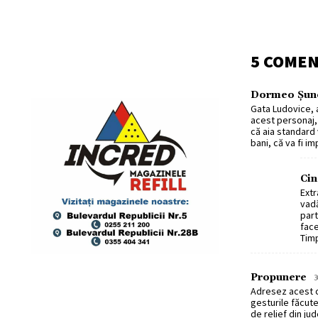
5 COMEN
Dormeo Șun
Gata Ludovice, 
acest personaj, 
că aia standard 
bani, că va fi i
Cin
Extr
vadă
part
face
Timp
Propunere
3
Adresez acest c
gesturile făcute
de relief din ju