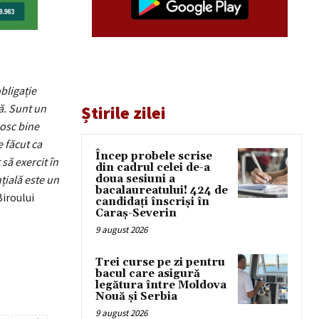
bligație
ă. Sunt un
Știrile zilei
nosc bine
e făcut ca
Încep probele scrise
să exercit în
din cadrul celei de-a
țială este un
doua sesiuni a
bacalaureatului! 424 de
Biroului
candidați înscriși în
Caraș-Severin
9 august 2026
Trei curse pe zi pentru
bacul care asigură
legătura între Moldova
Nouă și Serbia
9 august 2026