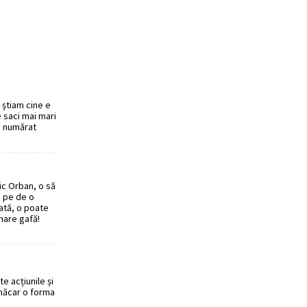
 știam cine e
e saci mai mari
de numărat
ic Orban, o să
, pe de o
dată, o poate
mare gafă!
 acțiunile și
 măcar o forma
.