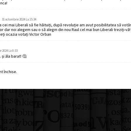
nca!
31 octombrie 2024 La 15:34
cei mai Liberali să fie hăituiți, după revoluție am avut posibilitatea să vot
lor dar noi alegem sau o să alegm din nou Raul cel mai bun Liberali treziți-vă
veți ocazia votați Victor Orban
e 2024 La 8:33
i ăla barat! 🤔
t închise.