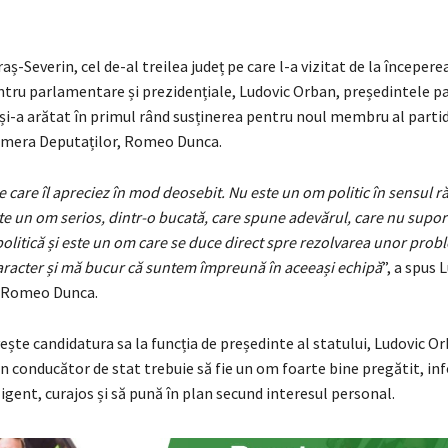
aș-Severin, cel de-al treilea județ pe care l-a vizitat de la începer
ntru parlamentare și prezidențiale, Ludovic Orban, președintele pa
și-a arătat în primul rând susținerea pentru noul membru al partid
amera Deputaților, Romeo Dunca.
 care îl apreciez în mod deosebit. Nu este un om politic în sensul ră
te un om serios, dintr-o bucată, care spune adevărul, care nu suport
olitică și este un om care se duce direct spre rezolvarea unor prob
racter și mă bucur că suntem împreună în aceeași echipă
”, a spus 
 Romeo Dunca.
vește candidatura sa la funcția de președinte al statului, Ludovic O
n conducător de stat trebuie să fie un om foarte bine pregătit, in
ligent, curajos și să pună în plan secund interesul personal.