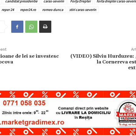
candidat presidentie
caras-severin
Forța Dreptei
forta dreptei caras-severi
reper 24
reper24.ro
romeo dunca
stiri caras-severin
dent
Ar
ioane de lei se investesc
(VIDEO) Silviu Hurduzeu: 
ubcova
la Cornereva es
ext