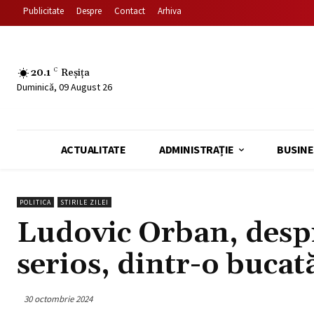
Publicitate
Despre
Contact
Arhiva
20.1
C
Reșița
Duminică, 09 August 26
ACTUALITATE
ADMINISTRAȚIE
BUSINE
POLITICA
STIRILE ZILEI
Ludovic Orban, des
serios, dintr-o bucat
30 octombrie 2024