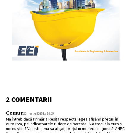
2 COMENTARII
Cemur
20 martie 2025 La 13:09
Ma întreb dacă Primăria Reșița respectă legea afișând preturi în
euro+tva, pe indicatoarele rutiere de parcare! S-a trecut la euro și
noi nu știm? Va este jena sa afișați prețul în moneda națională! ANPC