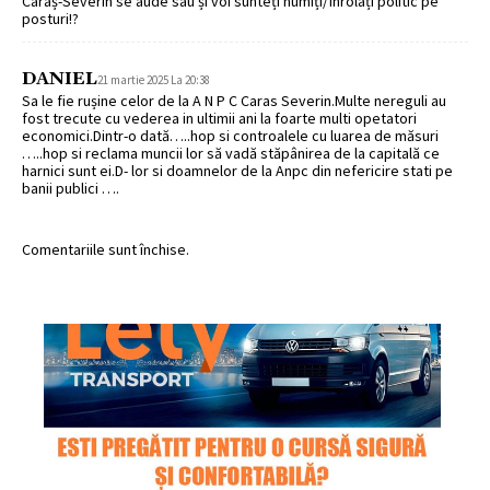
Caraș-Severin se aude sau și voi sunteți numiți/înrolați politic pe
posturi!?
DANIEL
21 martie 2025 La 20:38
Sa le fie rușine celor de la A N P C Caras Severin.Multe nereguli au
fost trecute cu vederea in ultimii ani la foarte multi opetatori
economici.Dintr-o dată…..hop si controalele cu luarea de măsuri
…..hop si reclama muncii lor să vadă stăpânirea de la capitală ce
harnici sunt ei.D- lor si doamnelor de la Anpc din nefericire stati pe
banii publici ….
Comentariile sunt închise.