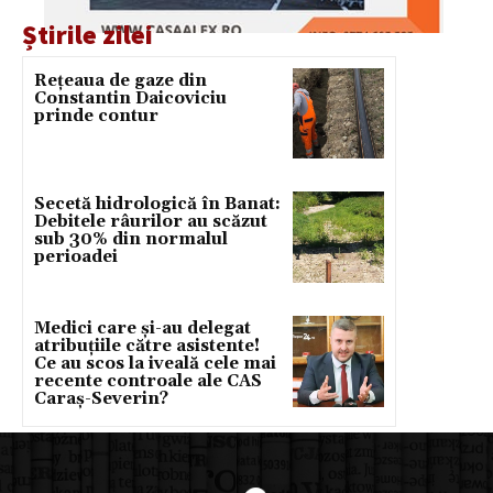
Știrile zilei
Rețeaua de gaze din
Constantin Daicoviciu
prinde contur
Secetă hidrologică în Banat:
Debitele râurilor au scăzut
sub 30% din normalul
perioadei
Medici care și-au delegat
atribuțiile către asistente!
Ce au scos la iveală cele mai
recente controale ale CAS
Caraș-Severin?