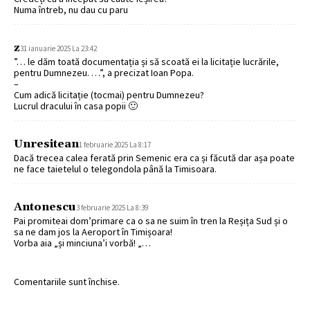
Numa întreb, nu dau cu paru
z
31 ianuarie 2025 La 23:42
”… le dăm toată documentația și să scoată ei la licitație lucrările,
pentru Dumnezeu. …”, a precizat Ioan Popa.
–
Cum adică licitație (tocmai) pentru Dumnezeu?
Lucrul dracului în casa popii 🙂
Unresitean
1 februarie 2025 La 8:17
Dacă trecea calea ferată prin Semenic era ca și făcută dar așa poate
ne face taietelul o telegondola până la Timisoara.
Antonescu
3 februarie 2025 La 8:39
Pai promiteai dom’primare ca o sa ne suim în tren la Reșița Sud și o
sa ne dam jos la Aeroport în Timișoara!
Vorba aia „și minciuna’i vorbă! „…
Comentariile sunt închise.