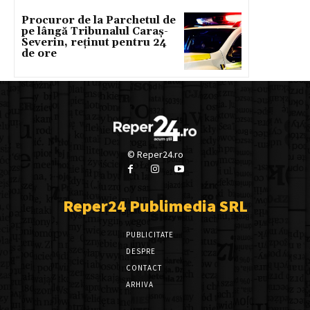
Procuror de la Parchetul de
pe lângă Tribunalul Caraș-
Severin, reținut pentru 24
de ore
© Reper24.ro
Reper24 Publimedia SRL
PUBLICITATE
DESPRE
CONTACT
ARHIVA