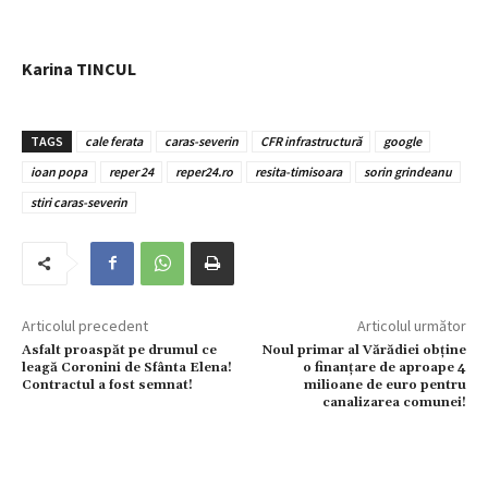
Karina TINCUL
TAGS
cale ferata
caras-severin
CFR infrastructură
google
ioan popa
reper 24
reper24.ro
resita-timisoara
sorin grindeanu
stiri caras-severin
Articolul precedent
Articolul următor
Asfalt proaspăt pe drumul ce
Noul primar al Vărădiei obține
leagă Coronini de Sfânta Elena!
o finanțare de aproape 4
Contractul a fost semnat!
milioane de euro pentru
canalizarea comunei!