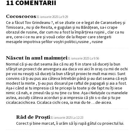
11 COMENTARII
Cocoscocos
31 ianuarie 2025 La 9:29
Ce a făcut Tov Grindeanu ?, el se zbate ce e legat de Caransebeș și
Timisoara , nu și de Resita, e gugulan și nu Bănățean, sa-i crape
obrazul de rusine, dar cum nu a fost la împărțirea rușinii , clar ca nu
are, cere-i ce nu are și vouă celor de la Reper care stergeti
mesajele impotriva șefilor voștri politici,rusine , rusine
Născut în anul maimuței
31 ianuarie 2025 La 9:56
Normal că și-au dat seama ăia că nu ați fi in stare să duceți la bun
sfârșit un proiect de anvergura aia daca voi aici în oraș cu mii de ochi
pe voi nu reușiți să duceți la bun sfârșit proiecte mult mai mici. Sunt
convins că ți-au pus aia câteva întrebări până și-au dat seama că ești
modest la minte , ți-au pus dosarul pe raftul de papagali și aia a fost.
Așa-i când ai tu impresia că te pricepi la toate și de fapt nu îți iese
nimic că nah, e zmeul rău și nu ține cu tine. Așa-i Neluțule cu manelele
astea, asculți câteva acorduri și ai impresia că știi s-o dai și tu pe
cicalacacichicea. Cicalaca cichi cea, ia mai du-te …de-aicea.
Râd de Proști
31 ianuarie 2025 La 12:23
Corect și bine marcat, îi urăm să își rupă gâtul cu proiectul lui.