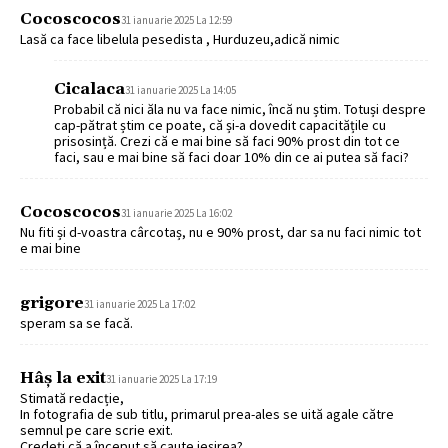
Cocoscocos
31 ianuarie 2025 La 12:59
Lasă ca face libelula pesedista , Hurduzeu,adică nimic
Cicalaca
31 ianuarie 2025 La 14:05
Probabil că nici ăla nu va face nimic, încă nu știm. Totuși despre
cap-pătrat știm ce poate, că și-a dovedit capacitățile cu
prisosință. Crezi că e mai bine să faci 90% prost din tot ce
faci, sau e mai bine să faci doar 10% din ce ai putea să faci?
Cocoscocos
31 ianuarie 2025 La 16:02
Nu fiti și d-voastra cârcotaș, nu e 90% prost, dar sa nu faci nimic tot
e mai bine
grigore
31 ianuarie 2025 La 17:02
speram sa se facă.
Hâș la exit
31 ianuarie 2025 La 17:19
Stimată redacție,
In fotografia de sub titlu, primarul prea-ales se uită agale către
semnul pe care scrie exit.
Credeți că a început să caute ieșirea?