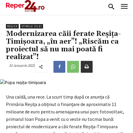
REȘIȚA
STIRILE ZILEI
Modernizarea căii ferate Reșița-
Timișoara, „în aer”! „Riscăm ca
proiectul să nu mai poată fi
realizat”!
31 ianuarie 2025
Una caldă, una rece. La scurt timp după ce anunța că
Primăria Reșița a obținut o finanțare de aproximativ 11
milioane de euro pentru amenajarea unui parc fotovoltaic,
primarul Ioan Popa a venit cu o veste nu tocmai bună:
proiectul de modernizare a căii ferate Reșița-Timișoara