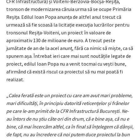
CFR Infrastructură) și Voiteni-Berzovia-Bocșa-Reșița,
tronson de modernizarea căruia urma să se ocupe Primăria
Reșița. Edilul Ioan Popa anunța de altfel anul trecut că
urmează să fie scoasă la licitație execuția lucrărilor pentru
tronsonul Reșița-Voiteni, un proiect în valoare de
aproximativ 130 de milioane de euro. A trecut peste
jumătate de an de la acel anunț, fără ca nimic să miște, ca să
spunem așa. Întrebat ieri care mai sunt noutățile legate de
proiect, edilul Ioan Popa nu a venit tocmai cu vești bune,
afirmând că există riscul ca proiectul să nu mai poată fi
realizat.
„
Calea ferată este un proiect cu care am avut mari probleme,
mari dificultăți, în principiu datorită reticențelor și frânelor
pe care le-am primit de la CFR Infrastructură București. Ne-
au întors de nu știu câte ori din drum, că e bine așa, că nu e
bine, că mai încercăm altfel, ca în final să înțelegem că dânșii,
de fapt, nu au încredere că noi putem duce proiectul la bun