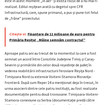
este în acest moment „în aer” și există riscul de a nu mai fi
realizat. Edilul reșițean arată cu degetul spre CFR
Infrastructură, care, spune primarul, a pus și pune tot felul
de „frâne” proiectului.
Citește si:
Finanțare de 11 milioane de euro pentru
Primăria Reșița! „Mâine semnăm contractul”
Aproape patru ani au trecut de la momentul la care a fost
semnat un acord între Consiliile Județene Timiș și Caraș-
Severin și primăriile din celor două reședințe de județ în
vederea reabilitării infrastructurii feroviare Reșița Nord -
Timișoara Nord cu extensie Voiteni-Stamora Moravița-
frontieră. După cum Reper 24 a menționat deja în trecut, în
urma asocierii dintre cele patru instituții, au fost realizate
documentațiile pentru două tronsoane: Timișoara-Voiteni-
Stamora-conexiune cu Serbia (documentație predă către