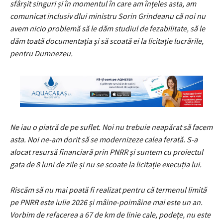
sfârșit singuri și în momentul în care am înțeles asta, am
comunicat inclusiv dlui ministru Sorin Grindeanu că noi nu
avem nicio problemă să le dăm studiul de fezabilitate, să le
dăm toată documentația și să scoată ei la licitație lucrările,
pentru Dumnezeu.
Ne iau o piatră de pe suflet. Noi nu trebuie neapărat să facem
asta. Noi ne-am dorit să se modernizeze calea ferată. S-a
alocat resursă financiară prin PNRR și suntem cu proiectul
gata de 8 luni de zile și nu se scoate la licitație execuția lui.
Riscăm să nu mai poată fi realizat pentru că termenul limită
pe PNRR este iulie 2026 și mâine-poimâine mai este un an.
Vorbim de refacerea a 67 de km de linie cale, podețe, nu este