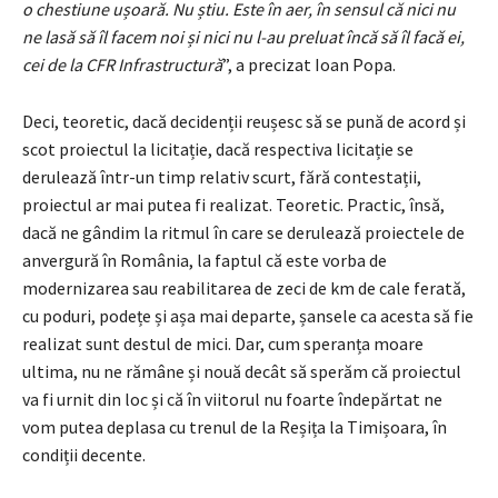
o chestiune ușoară. Nu știu. Este în aer, în sensul că nici nu
ne lasă să îl facem noi și nici nu l-au preluat încă să îl facă ei,
cei de la CFR Infrastructură
”, a precizat Ioan Popa.
Deci, teoretic, dacă decidenții reușesc să se pună de acord și
scot proiectul la licitație, dacă respectiva licitație se
derulează într-un timp relativ scurt, fără contestații,
proiectul ar mai putea fi realizat. Teoretic. Practic, însă,
dacă ne gândim la ritmul în care se derulează proiectele de
anvergură în România, la faptul că este vorba de
modernizarea sau reabilitarea de zeci de km de cale ferată,
cu poduri, podețe și așa mai departe, șansele ca acesta să fie
realizat sunt destul de mici. Dar, cum speranța moare
ultima, nu ne rămâne și nouă decât să sperăm că proiectul
va fi urnit din loc și că în viitorul nu foarte îndepărtat ne
vom putea deplasa cu trenul de la Reșița la Timișoara, în
condiții decente.