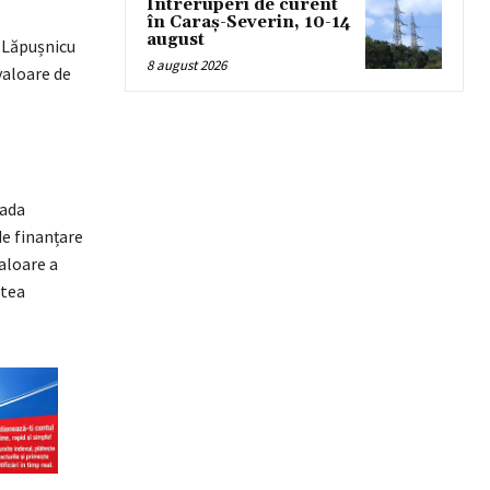
Întreruperi de curent
în Caraș-Severin, 10-14
august
n Lăpușnicu
8 august 2026
valoare de
oada
e finanțare
aloare a
atea