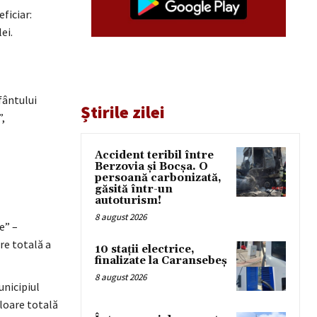
ficiar:
ei.
Sfântului
Știrile zilei
,
Accident teribil între
Berzovia și Bocșa. O
persoană carbonizată,
găsită într-un
autoturism!
8 august 2026
e” –
re totală a
10 stații electrice,
finalizate la Caransebeș
8 august 2026
unicipiul
loare totală