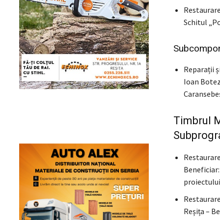
Restaurare
Schitul „Po
Subcompon
Reparații ș
Ioan Botez
Caransebeș,
Timbrul M
Subprogra
Restaurare
Beneficiar
proiectului
Restaurare
Reșița – B