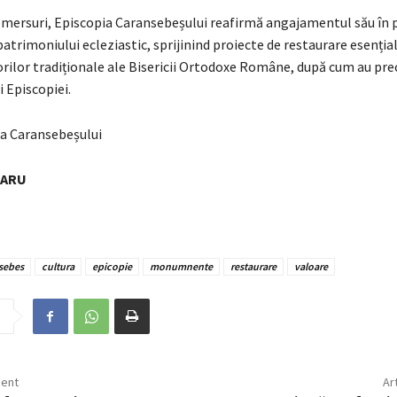
emersuri, Episcopia Caransebeșului reafirmă angajamentul său în
patrimoniului ecleziastic, sprijinind proiecte de restaurare esenția
orilor tradiționale ale Bisericii Ortodoxe Române, după cum au pre
 Episcopiei.
ia Caransebeșului
NARU
sebes
cultura
epicopie
monumnente
restaurare
valoare
dent
Ar