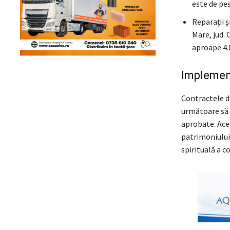
este de pes
Reparații ș
Mare, jud. 
aproape 4.0
Implemen
Contractele d
următoare să 
aprobate. Aces
patrimoniului 
spirituală a c