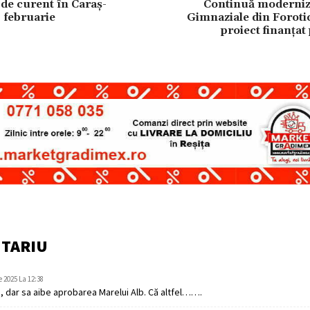
 de curent în Caraș-
Continuă moderniza
8 februarie
Gimnaziale din Foroti
proiect finanța
NTARIU
e 2025 La 12:38
, dar sa aibe aprobarea Marelui Alb. Că altfel…….