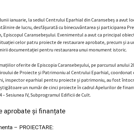
unii ianuarie, la sediul Centrului Eparhial din Caransebeș a avut lo
âlnire de lucru, desfășurată cu binecuvântarea și participarea Pre
, Episcopul Caransebeșului. Evenimentul a avut ca principal obiec
tuației celor patru proiecte de restaurare aprobate, precum și a u
mirii documentației pentru restaurarea unui monument istoric.
mațiilor oferite de Episcopia Caransebeșului, pe parcursul anului 2
roului de Proiecte și Patrimoniu al Centrului Eparhial, coordonat 
i, inspector eparhial pentru proiecte și patrimoniu, au fost întoc
igătoare un număr de cinci proiecte în cadrul Apelurilor de finan
– Sesiunea IV, Subprogramul Edificii de Cult.
e aprobate și finanțate
enta – PROIECTARE: