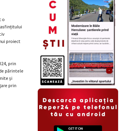
c o
asfințitului
tiv
nui proiect
024, prin
de părintele
mite și
țare prin