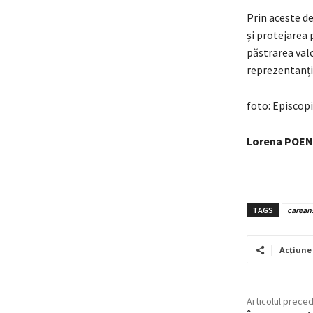
Prin aceste d
și protejarea 
păstrarea val
reprezentanții
foto: Episcop
Lorena POE
TAGS
carean
Acțiune
Articolul prece