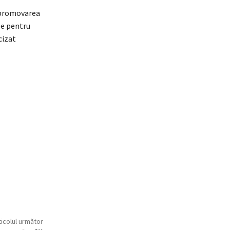
 promovarea
le pentru
cizat
ticolul următor