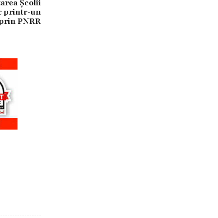
rea Școlii
c printr-un
t prin PNRR