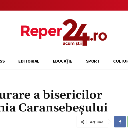
SS
EDITORIAL
EDUCAȚIE
SPORT
CULTU
urare a bisericilor
ia Caransebeșului
Acțiune