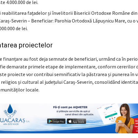
te 4.000.000 de lei.
i reabilitarea fațadelor și învelitorii Bisericii Ortodoxe Române di
Caraș-Severin – Beneficiar: Parohia Ortodoxă Lăpușnicu Mare, cu o 
00.000 de lei.
tarea proiectelor
e finanțare au fost deja semnate de beneficiari, urmând ca în peri
fie demarate primele etape de implementare, conform cererilor d
te proiecte vor contribui semnificativ la păstrarea și punerea în v
religios și cultural al județului Caraș-Severin, consolidând identit
omunităților locale.