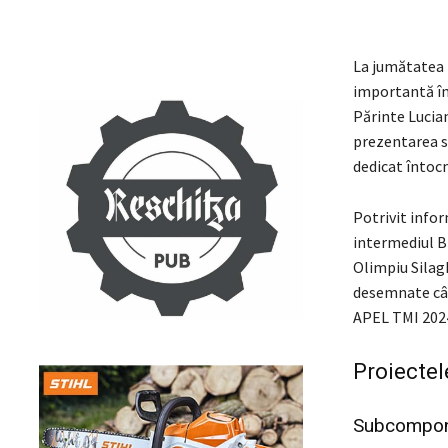
La jumătatea l
importantă înt
Părinte Lucian
prezentarea si
dedicat întoc
Potrivit infor
intermediul Bi
Olimpiu Silagh
desemnate câșt
APEL TMI 2024 
Proiectel
Subcompon