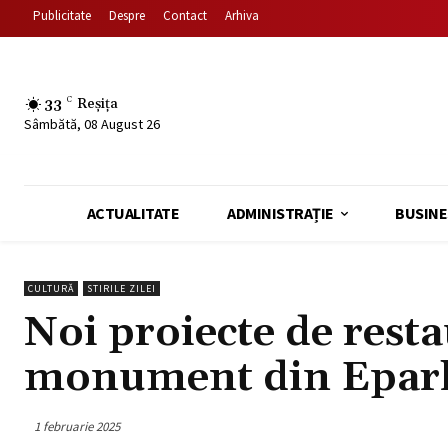
Publicitate
Despre
Contact
Arhiva
33
C
Reșița
Sâmbătă, 08 August 26
ACTUALITATE
ADMINISTRAȚIE
BUSINE
CULTURĂ
STIRILE ZILEI
Noi proiecte de resta
monument din Eparh
1 februarie 2025