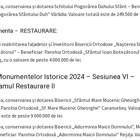
a, conservarea și dotarea Schitului Pogorârea Duhului Sfânt – Bene
gorârea Sfântului Duh” Vărădia. Valoare totală este de 249.500 de l
enta – RESTAURARE:
i reabilitarea fațadelor și învelitorii Bisericii Ortodoxe „Nașterea 
ătorul” – Beneficiar: Parohia Ortodoxă „Sfântul Ioan Botezătorul”
 cu o valoare de peste 4.000.000 de lei.
onumentelor Istorice 2024 – Sesiunea VI –
mul Restaurare II
a, conservarea și dotarea Bisericii „Sfântul Mare Mucenic Gheorgh
: Parohia Ortodoxă „Sf. Mare Mucenic Gheorghe” Caransebeș. Valoa
 este de peste 9.000.000 de lei.
a, conservarea și dotarea Bisericii „Adormirea Maicii Domnului”, M
eneficiar: Parohia Ortodoxă „Adormirea Maicii Domnului” Reșița. Va