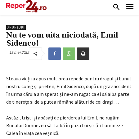
ANUNȚURI
Nu te vom uita niciodată, Emil
Sidenco!
19 mai 2025
Steaua vieții a apus mult prea repede pentru dragul și bunul
nostru coleg și prieten, Emil Sidenco, după un grav accident
în urma căruia am sperat și ne-am rugat ca el să aibă parte
de tinerețe si de a putea rămâne alături de cei dragi …
Astăzi, triști și apăsați de pierderea lui Emil, ne rugăm
Bunului Dumnezeu să-l aibă în paza Lui și să-i Lumineze
Calea în viața cea veșnică.