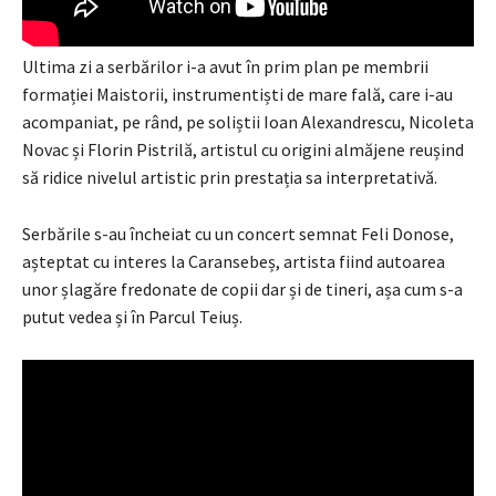
Ultima zi a serbărilor i-a avut în prim plan pe membrii
formației Maistorii, instrumentiști de mare fală, care i-au
acompaniat, pe rând, pe soliștii Ioan Alexandrescu, Nicoleta
Novac și Florin Pistrilă, artistul cu origini almăjene reușind
să ridice nivelul artistic prin prestația sa interpretativă.
Serbările s-au încheiat cu un concert semnat Feli Donose,
așteptat cu interes la Caransebeș, artista fiind autoarea
unor șlagăre fredonate de copii dar și de tineri, așa cum s-a
putut vedea și în Parcul Teiuș.