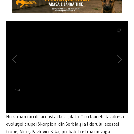
–
/
24
Nu rămân nici de această dată „dator“ cu laudele la adresa
evoluției trupei Skorpioni din Serbia și a liderului acestei
trupe, Miloș Pavlovici Kika, probabil cel mai în vogă