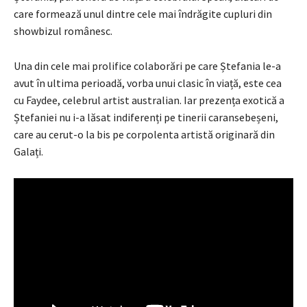
care formează unul dintre cele mai îndrăgite cupluri din
showbizul românesc.
Una din cele mai prolifice colaborări pe care Ștefania le-a
avut în ultima perioadă, vorba unui clasic în viață, este cea
cu Faydee, celebrul artist australian. Iar prezența exotică a
Ștefaniei nu i-a lăsat indiferenți pe tinerii caransebeșeni,
care au cerut-o la bis pe corpolenta artistă originară din
Galați.