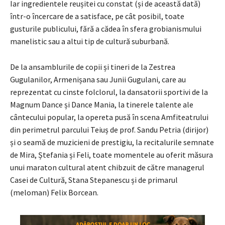
Iar ingredientele reușitei cu constat (și de această dată)
într-o încercare de a satisface, pe cât posibil, toate
gusturile publicului, fără a cădea în sfera grobianismului
manelistic sau a altui tip de cultură suburbană.
De la ansamblurile de copii și tineri de la Zestrea
Gugulanilor, Armenișana sau Junii Gugulani, care au
reprezentat cu cinste folclorul, la dansatorii sportivi de la
Magnum Dance și Dance Mania, la tinerele talente ale
cântecului popular, la opereta pusă în scena Amfiteatrului
din perimetrul parcului Teiuș de prof. Sandu Petria (dirijor)
și o seamă de muzicieni de prestigiu, la recitalurile semnate
de Mira, Ștefania și Feli, toate momentele au oferit măsura
unui maraton cultural atent chibzuit de către managerul
Casei de Cultură, Stana Stepanescu și de primarul
(meloman) Felix Borcean.