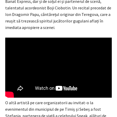
Banat Express, dar și de soțul ei și partenerul de scenă,
talentatul acordeonist Boji Ciobotin. Un recital precedat de
Ion Dragomir Papu, cântărețul originar din Teregova, care a
reușit să trezească spiritul jucătorilor gugulani aflați în
imediata apropiere a scenei.
O altă artistă pe care organizatorii au invitat-o la
evenimentul din municipiul de pe Timiș și Sebeș a fost
Ștefania, partenera de viață a celebrului Speak, alături de