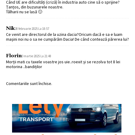
Când UE are dificultăți (criză) în industria auto cine să o sprijine?
Țanțos, din buzunarele noastre.
Tâlharii nu se lasă 🙂
Nik
28 februarie 2025 La 18:57
Ce venit are directorul de la uzina dacia?Oricum dacă e sa e luam
mașini noi nu o sa ne cumpărăm Dacia! De când contează părerea lui?
Florin
3 martie 2025 La 21:48
Morții mati cu taxele voastre jos uie..roexit și se rezolva tot 8 lei
motorina ..bandiților
Comentariile sunt închise.