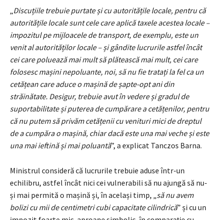
„
Discuțiile trebuie purtate și cu autoritățile locale, pentru că
autoritățile locale sunt cele care aplică taxele acestea locale –
impozitul pe mijloacele de transport, de exemplu, este un
venit al autorităților locale – și gândite lucrurile astfel încât
cei care poluează mai mult să plătească mai mult, cei care
folosesc mașini nepoluante, noi, să nu fie tratați la fel ca un
cetățean care aduce o mașină de șapte-opt ani din
străinătate. Desigur, trebuie avut în vedere și gradul de
suportabilitate și puterea de cumpărare a cetățenilor, pentru
că nu putem să privăm cetățenii cu venituri mici de dreptul
de a cumpăra o mașină, chiar dacă este una mai veche și este
una mai ieftină și mai poluantă
”, a explicat Tanczos Barna.
Ministrul consideră că lucrurile trebuie aduse într-un
echilibru, astfel încât nici cei vulnerabili să nu ajungă să nu-
și mai permită o mașină și, în același timp, „
să nu avem
bolizi cu mii de centimetri cubi capacitate cilindrică
” și cu un
impozit foarte mic, aproape simbolic, în comparație cu