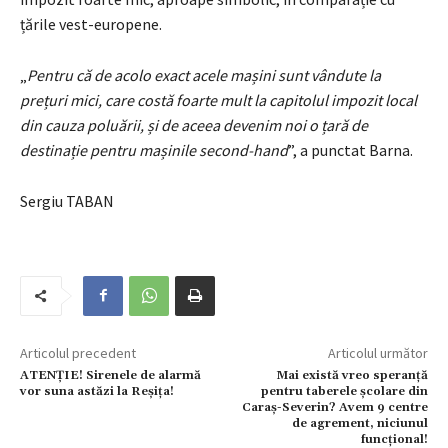
țările vest-europene.
„
Pentru că de acolo exact acele mașini sunt vândute la
prețuri mici, care costă foarte mult la capitolul impozit local
din cauza poluării, și de aceea devenim noi o țară de
destinație pentru mașinile second-hand
”, a punctat Barna.
Sergiu TABAN
Articolul precedent
Articolul următor
ATENȚIE! Sirenele de alarmă
Mai există vreo speranță
vor suna astăzi la Reșița!
pentru taberele școlare din
Caraș-Severin? Avem 9 centre
de agrement, niciunul
funcțional!