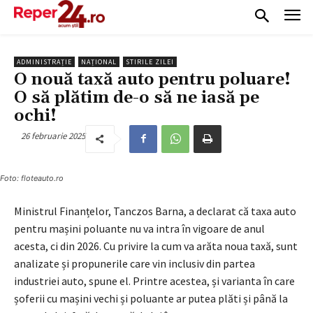
ADMINISTRAȚIE
NAȚIONAL
STIRILE ZILEI
O nouă taxă auto pentru poluare!
O să plătim de-o să ne iasă pe
ochi!
26 februarie 2025
Foto: floteauto.ro
Ministrul Finanțelor, Tanczos Barna, a declarat că taxa auto
pentru mașini poluante nu va intra în vigoare de anul
acesta, ci din 2026. Cu privire la cum va arăta noua taxă, sunt
analizate și propunerile care vin inclusiv din partea
industriei auto, spune el. Printre acestea, și varianta în care
șoferii cu mașini vechi și poluante ar putea plăti și până la