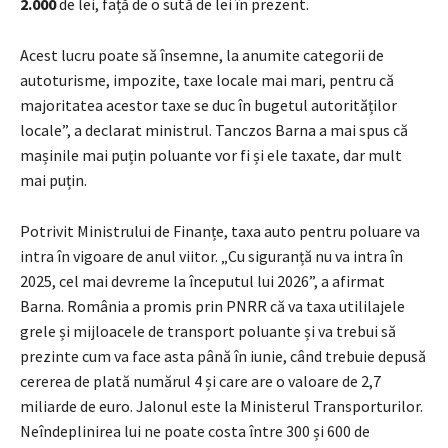
2.000
de lei, față de o sută de lei în prezent.
Acest lucru poate să însemne, la anumite categorii de
autoturisme, impozite, taxe locale mai mari, pentru că
majoritatea acestor taxe se duc în bugetul autorităților
locale”, a declarat ministrul. Tanczos Barna a mai spus că
mașinile mai puțin poluante vor fi și ele taxate, dar mult
mai puțin.
Potrivit Ministrului de Finanțe, taxa auto pentru poluare va
intra în vigoare de anul viitor. „Cu siguranță nu va intra în
2025, cel mai devreme la începutul lui 2026”, a afirmat
Barna. România a promis prin PNRR că va taxa utililajele
grele și mijloacele de transport poluante și va trebui să
prezinte cum va face asta până în iunie, când trebuie depusă
cererea de plată numărul 4 și care are o valoare de 2,7
miliarde de euro. Jalonul este la Ministerul Transporturilor.
Neîndeplinirea lui ne poate costa între 300 și 600 de