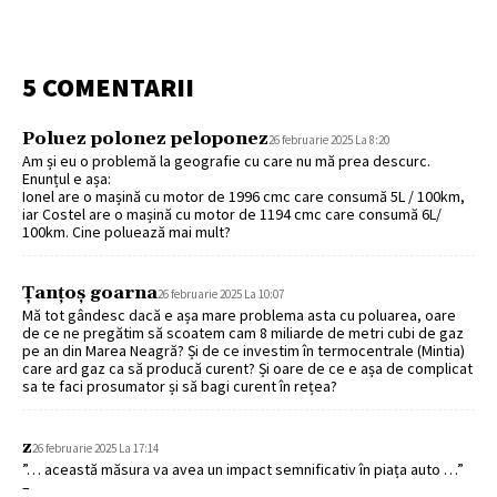
5 COMENTARII
Poluez polonez peloponez
26 februarie 2025 La 8:20
Am și eu o problemă la geografie cu care nu mă prea descurc.
Enunțul e așa:
Ionel are o mașină cu motor de 1996 cmc care consumă 5L / 100km,
iar Costel are o mașină cu motor de 1194 cmc care consumă 6L/
100km. Cine poluează mai mult?
Țanțoș goarna
26 februarie 2025 La 10:07
Mă tot gândesc dacă e așa mare problema asta cu poluarea, oare
de ce ne pregătim să scoatem cam 8 miliarde de metri cubi de gaz
pe an din Marea Neagră? Și de ce investim în termocentrale (Mintia)
care ard gaz ca să producă curent? Și oare de ce e așa de complicat
sa te faci prosumator și să bagi curent în rețea?
z
26 februarie 2025 La 17:14
”… această măsura va avea un impact semnificativ în piața auto …”
–