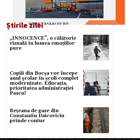
Știrile zilei
„INNOCENCE”, o călătorie
vizuală în lumea emoțiilor
pure
Copiii din Bocșa vor începe
anul școlar în școli complet
modernizate. Educația,
prioritatea administrației
Pascu!
Rețeaua de gaze din
Constantin Daicoviciu
prinde contur