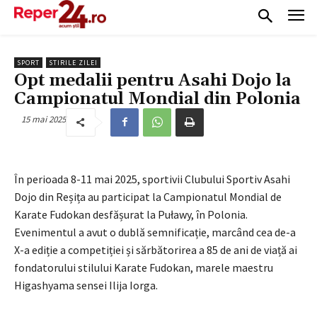
SPORT
STIRILE ZILEI
Opt medalii pentru Asahi Dojo la
Campionatul Mondial din Polonia
15 mai 2025
În perioada 8-11 mai 2025, sportivii Clubului Sportiv Asahi
Dojo din Reșița au participat la Campionatul Mondial de
Karate Fudokan desfășurat la Puławy, în Polonia.
Evenimentul a avut o dublă semnificație, marcând cea de-a
X-a ediție a competiției și sărbătorirea a 85 de ani de viață ai
fondatorului stilului Karate Fudokan, marele maestru
Higashyama sensei Ilija Iorga.