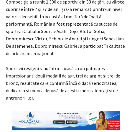
Competiția a reunit 1.300 de sportivi din 33 de țări, cu vârste
cuprinse între 7 și 77 de ani, și s-a remarcat printr-un nivel
valoric deosebit. În această atmosferă de înaltă
performanță, România a fost reprezentată cu succes de
sportivii Clubului Sportiv Asahi Dojo: Blotor Sofia,
Dobromirescu Victor, Schinteie Andrei și Lungoci Sebastian.
De asemenea, Dobromirescu Gabriel a participat în calitate
de arbitru internațional.
Sportivii reșițeni s-au întors acasă cu un palmares
impresionant: două medalii de aur, trei de argint și trei de
bronz, rezultate care confirmă încă o dată seriozitatea,
dedicarea și munca depusă de acești tineri talentați și de
antrenorii lor.