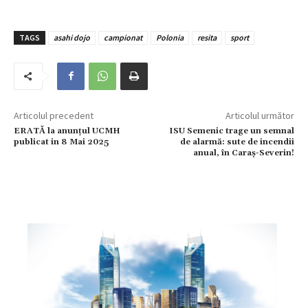
TAGS
asahi dojo
campionat
Polonia
resita
sport
Articolul precedent
Articolul următor
ERATĂ la anunțul UCMH
ISU Semenic trage un semnal
publicat in 8 Mai 2025
de alarmă: sute de incendii
anual, în Caraș-Severin!