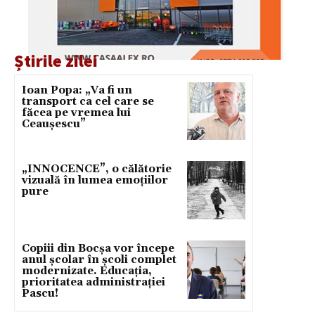
Știrile zilei
Ioan Popa: „Va fi un
transport ca cel care se
făcea pe vremea lui
Ceaușescu”
„INNOCENCE”, o călătorie
vizuală în lumea emoțiilor
pure
Copiii din Bocșa vor începe
anul școlar în școli complet
modernizate. Educația,
prioritatea administrației
Pascu!