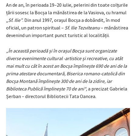
An de an, în perioada 19–20 iulie, pelerini din toate colțurile
țării sosesc la Bocșa la mănăstirea de la Vasiova, cu hramul
„
Sf. Ilie”
. Din anul 1997, orașul Bocșa a dobândit, în mod
oficial, un patron spiritual –
Sf. Ilie Tezviteanu
– mănăstirea
devenind un important punct turistic al localității.
„În această perioadă și în orașul Bocșa sunt organizate
diverse evenimente cultural -artistice și recreative, cu atât
mai mult cu cât în acest an Bocșa împlinește 690 de ani de la
prima atestare documentară, Biserica romano-catolică din
Bocșa Montană împlinește 300 de ani de la zidire, iar
Biblioteca Publică împlinește 70 de ani“,
a precizat Gabriela
Șerban – directorul Bibliotecii Tata Oancea.