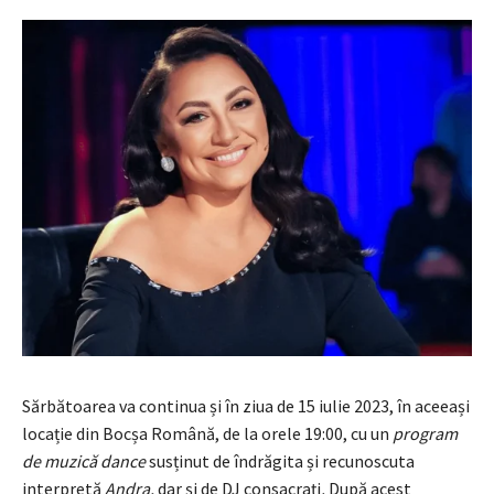
Sărbătoarea va continua și în ziua de 15 iulie 2023, în aceeași
locație din Bocșa Română, de la orele 19:00, cu un
program
de muzică dance
susținut de îndrăgita și recunoscuta
interpretă
Andra,
dar și de DJ consacrați
.
După acest