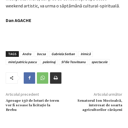
weekend artistic, va urma o săptămână cultural-spirituală.
Dan AGACHE
TAGS
Andra
bocsa
Gabriela Serban
Irimică
mirel patriciu pascu
pelerinaj
Sf Ilie Tesviteanu
spectacole
Articolul precedent
Articolul următor
Aproape 150 de loturi de teren
Senatorul Ion Mocioalcă,
vor fi scoase la licitație la
interesat de soarta
Brebu
agricultorilor cărășeni