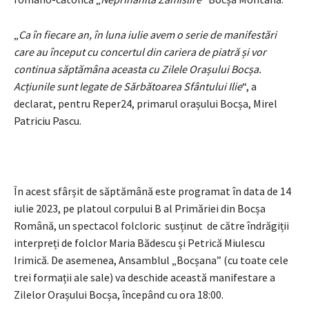
„
Ca în fiecare an, în luna iulie avem o serie de manifestări
care au început cu concertul din cariera de piatră și vor
continua săptămâna aceasta cu Zilele Orașului Bocșa.
Acțiunile sunt legate de Sărbătoarea Sfântului Ilie
“, a
declarat, pentru Reper24, primarul orașului Bocșa, Mirel
Patriciu Pascu.
În acest sfârșit de săptămână este programat în data de 14
iulie 2023, pe platoul corpului B al Primăriei din Bocșa
Română, un spectacol folcloric susținut de către îndrăgiții
interpreți de folclor Maria Bădescu și Petrică Miulescu
Irimică. De asemenea, Ansamblul „Bocșana” (cu toate cele
trei formații ale sale) va deschide această manifestare a
Zilelor Orașului Bocșa, începând cu ora 18:00.