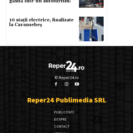
găsită într-un autoturism!
10 stații electrice, finalizate
la Caransebeș
© Reper24.ro
Reper24 Publimedia SRL
PUBLICITATE
DESPRE
CONTACT