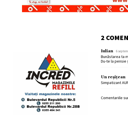
2 COMEN
Iulian
6 septemb
Bunăstarea ta mi
Du-te la pensie ș
Un reșițean
Simpatizant AUR 
Comentariile sun