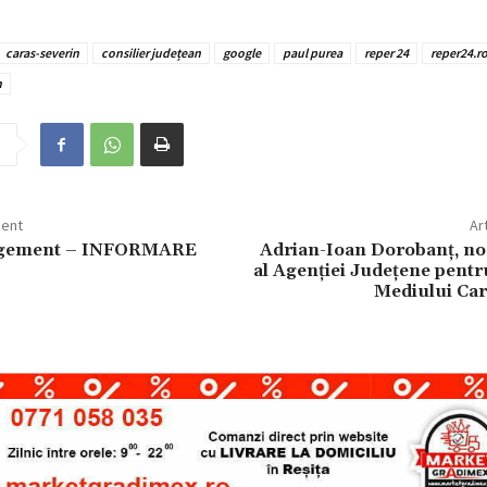
caras-severin
consilier județean
google
paul purea
reper 24
reper24.r
n
dent
Ar
gement – INFORMARE
Adrian-Ioan Dorobanţ, no
al Agenției Județene pentr
Mediului Car