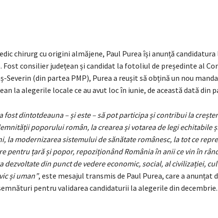
ic chirurg cu origini almăjene, Paul Purea își anunță candidatura 
Fost consilier județean și candidat la fotoliul de președinte al Con
ș-Severin (din partea PMP), Purea a reușit să obțină un nou manda
țean la alegerile locale ce au avut loc în iunie, de această dată din 
 fost dintotdeauna – și este – să pot participa și contribui la crește
demnității poporului român, la crearea și votarea de legi echitabile ș
i, la modernizarea sistemului de sănătate românesc, la tot ce repre
e pentru țară și popor, repoziționând România în anii ce vin în rân
a dezvoltate din punct de vedere economic, social, al civilizației, cult
vic și uman”
, este mesajul transmis de Paul Purea, care a anunțat
semnături pentru validarea candidaturii la alegerile din decembrie.