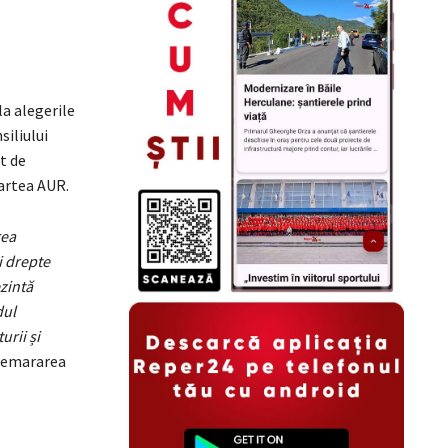
la alegerile
siliului
t de
partea AUR.
rea
i drepte
zintă
dul
urii și
 demararea