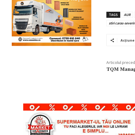
TAGS
AUR
stiri caras-severi
Acțiune
Articolul prece
TQM Mana