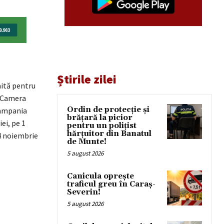
Știrile zilei
ită pentru
i Camera
Ordin de protecție și
 campania
brățară la picior
ei, pe 1
pentru un polițist
hărțuitor din Banatul
24 noiembrie
de Munte!
5 august 2026
Canicula oprește
traficul greu în Caraș-
Severin!
5 august 2026