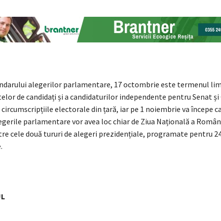
darului alegerilor parlamentare, 17 octombrie este termenul lim
telor de candidați și a candidaturilor independente pentru Senat ș
 circumscripțiile electorale din țară, iar pe 1 noiembrie va începe
egerile parlamentare vor avea loc chiar de Ziua Națională a Români
tre cele două tururi de alegeri prezidențiale, programate pentru 
.
UL