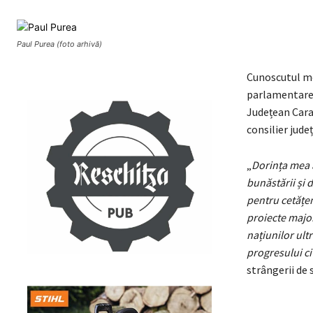
Paul Purea (foto arhivă)
Cunoscutul med
parlamentare. 
Județean Cara
consilier jude
„
Dorința mea a
bunăstării și 
pentru cetățen
proiecte major
națiunilor ultr
progresului ci
strângerii de 