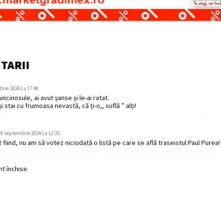
TARII
rie 2024 La 17:48
ncinosule, ai avut șanse și le-ai ratat.
i stai cu frumoasa nevastă, că ți-o,, suflă ” alți!
8 septembrie 2024 La 12:25
fiind, nu am să votez niciodată o listă pe care se află traseistul Paul Purea!
t închise.