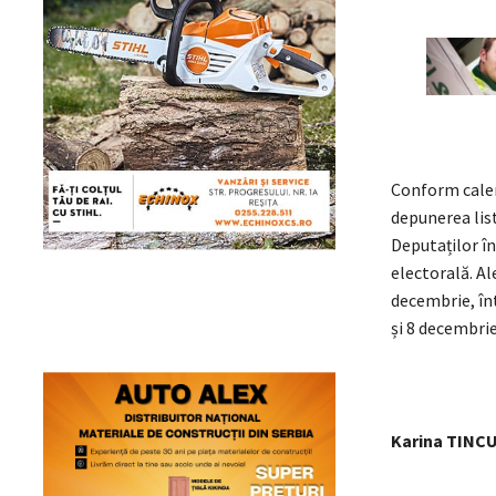
Conform calen
depunerea lis
Deputaților în
electorală. Al
decembrie, în
și 8 decembrie
Karina TINC