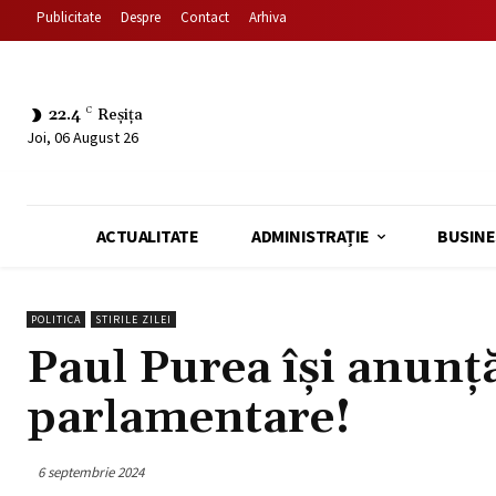
Publicitate
Despre
Contact
Arhiva
22.4
C
Reșița
Joi, 06 August 26
ACTUALITATE
ADMINISTRAȚIE
BUSINE
POLITICA
STIRILE ZILEI
Paul Purea își anunță
parlamentare!
6 septembrie 2024