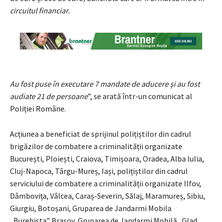
circuitul financiar.
Au fost puse în executare 7 mandate de aducere și au fost
audiate 21 de persoane
”, se arată într-un comunicat al
Poliției Române.
Acțiunea a beneficiat de sprijinul polițiștilor din cadrul
brigăzilor de combatere a criminalității organizate
București, Ploiești, Craiova, Timișoara, Oradea, Alba lulia,
Cluj-Napoca, Târgu-Mureș, Iași, polițiștilor din cadrul
serviciului de combatere a criminalității organizate Ilfov,
Dâmbovița, Vâlcea, Caraș-Severin, Sălaj, Maramureș, Sibiu,
Giurgiu, Botoșani, Gruparea de Jandarmi Mobila
„Burebista” Brașov, Gruparea de Jandarmi Mobilă „Glad