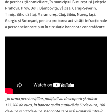
de percheziții domiciliare, în municipiul București și județele
Prahova, Ilfov, Dolj, Dâmbovița, Vâlcea, Caraș-Severin,
Timiș, Bihor, Sălaj, Maramureș, Cluj, Sibiu, Mureș, Iași,
Giurgiu și Botoșani, pentru probarea activității infracționale
a persoanelor care pun în circulație bancnote contrafăcute.
„
În urma perchezițiilor, polițiștii au descoperit și ridicat
155.300 de euro, în bancnote din cupiură de 50 de euro, 100
de euro și 500 de euro, bancnote care ar fi urmat să intre în