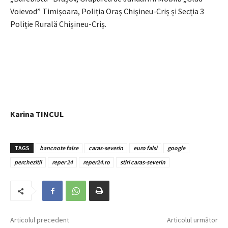
Voievod” Timișoara, Poliția Oraș Chișineu-Criș și Secția 3
Poliție Rurală Chișineu-Criș.
Karina TINCUL
TAGS
bancnote false
caras-severin
euro falsi
google
perchezitii
reper 24
reper24.ro
stiri caras-severin
Articolul precedent
Articolul următor