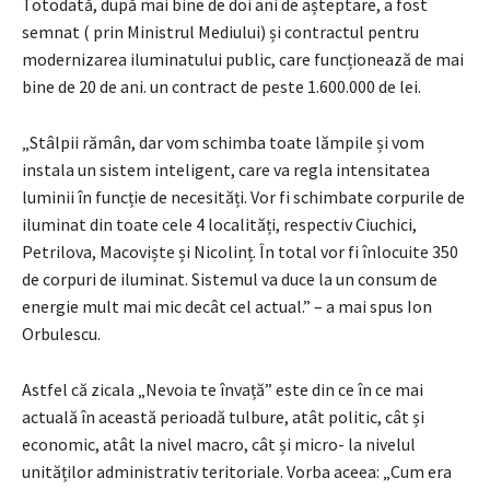
Totodată, după mai bine de doi ani de așteptare, a fost
semnat ( prin Ministrul Mediului) și contractul pentru
modernizarea iluminatului public, care funcționează de mai
bine de 20 de ani. un contract de peste 1.600.000 de lei.
„Stâlpii rămân, dar vom schimba toate lămpile și vom
instala un sistem inteligent, care va regla intensitatea
luminii în funcție de necesități. Vor fi schimbate corpurile de
iluminat din toate cele 4 localități, respectiv Ciuchici,
Petrilova, Macoviște și Nicolinț. În total vor fi înlocuite 350
de corpuri de iluminat. Sistemul va duce la un consum de
energie mult mai mic decât cel actual.” – a mai spus Ion
Orbulescu.
Astfel că zicala „Nevoia te învață” este din ce în ce mai
actuală în această perioadă tulbure, atât politic, cât și
economic, atât la nivel macro, cât și micro- la nivelul
unităților administrativ teritoriale. Vorba aceea: „Cum era