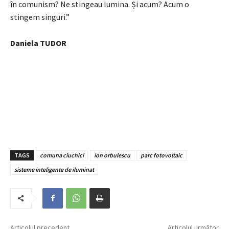
în comunism? Ne stingeau lumina. Și acum? Acum o
stingem singuri.”
Daniela TUDOR
TAGS
comuna ciuchici
ion orbulescu
parc fotovoltaic
sisteme inteligente de iluminat
Articolul precedent
Articolul următor