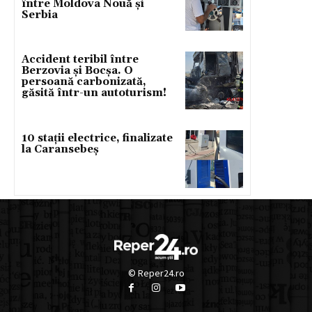
între Moldova Nouă și
Serbia
Accident teribil între
Berzovia și Bocșa. O
persoană carbonizată,
găsită într-un autoturism!
10 stații electrice, finalizate
la Caransebeș
© Reper24.ro