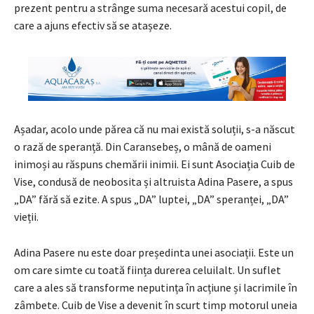
prezent pentru a strânge suma necesară acestui copil, de
care a ajuns efectiv să se atașeze.
Așadar, acolo unde părea că nu mai există soluții, s-a născut
o rază de speranță. Din Caransebeș, o mână de oameni
inimoși au răspuns chemării inimii. Ei sunt Asociația Cuib de
Vise, condusă de neobosita și altruista Adina Pasere, a spus
„DA” fără să ezite. A spus „DA” luptei, „DA” speranței, „DA”
vieții.
Adina Pasere nu este doar președinta unei asociații. Este un
om care simte cu toată ființa durerea celuilalt. Un suflet
care a ales să transforme neputința în acțiune și lacrimile în
zâmbete. Cuib de Vise a devenit în scurt timp motorul uneia