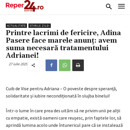
ACTUALITATE
STIRILE ZILEI
Printre lacrimi de fericire, Adina
Pasere face marele anunț: avem
suma necesară tratamentului
Adrianei!
27 iulie 2025
Cuib de Vise pentru Adriana – O poveste despre speranță,
solidaritate și iubire necondiționată în slujba binelui!
Într-o lume în care prea des uităm să ne privim unii pe alții
cu empatie, există oameni care reușesc, prin faptele lor, să
aprindă lumina acolo unde întunericul pare că se instalează