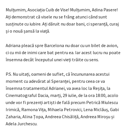
Mulțumim, Asociația Cuib de Vise! Mulțumim, Adina Pasere!
Ați demonstrat că visele nu se frâng atunci când sunt
susținute cu iubire. Ați dăruit nu doar bani, ci speranță, curaj
și o nouă șansă la viață.
Adriana pleacă spre Barcelona nu doar cu un bilet de avion,
ci cu mii de inimi care bat pentru ea. Iar acest lucru nu poate
însemna decât începutul unei vieți trăite cu sens.
P.S. Nu uitați, oameni de suflet, că încununarea acestui
moment cu adevărat al Speranței, pentru ceea ce va
însemna tratamentul Adrianei, va avea loc la Reșița, la
Cinematograful Dacia, marți, 29 iulie, de la ora 18:00, acolo
unde vor fi prezenți artiști de fală precum Petrică Miulescu
Irimică, Ramona Vița, Mihaela Petrovici, Lena Miclăuș, Gabi
Zaharia, Alina Țopa, Andreea Chisăliță, Andreea Miroșu și
Adela Jurchescu.