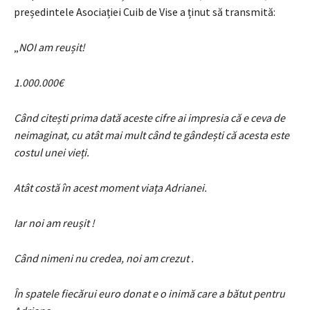
președintele Asociației Cuib de Vise a ținut să transmită:
„
NOI am reușit!
1.000.000€
Când citești prima dată aceste cifre ai impresia că e ceva de
neimaginat, cu atât mai mult când te gândești că acesta este
costul unei vieți.
Atât costă în acest moment viața Adrianei.
Iar noi am reușit !
Când nimeni nu credea, noi am crezut .
În spatele fiecărui euro donat e o inimă care a bătut pentru