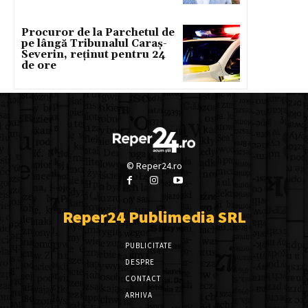
Procuror de la Parchetul de
pe lângă Tribunalul Caraș-
Severin, reținut pentru 24
de ore
© Reper24.ro
Reper24 Publimedia SRL
PUBLICITATE
DESPRE
CONTACT
ARHIVA