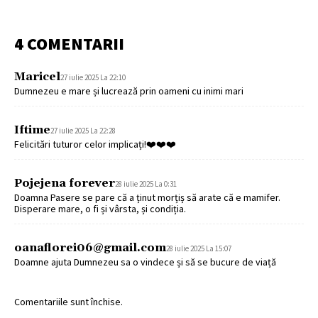
4 COMENTARII
Maricel
27 iulie 2025 La 22:10
Dumnezeu e mare și lucrează prin oameni cu inimi mari
Iftime
27 iulie 2025 La 22:28
Felicitări tuturor celor implicați!❤️❤️❤️
Pojejena forever
28 iulie 2025 La 0:31
Doamna Pasere se pare că a ținut morțiș să arate că e mamifer.
Disperare mare, o fi și vârsta, și condiția.
oanaflorei06@gmail.com
28 iulie 2025 La 15:07
Doamne ajuta Dumnezeu sa o vindece și să se bucure de viață
Comentariile sunt închise.