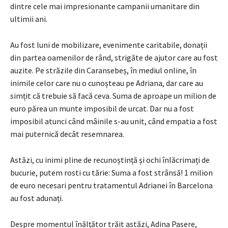
dintre cele mai impresionante campanii umanitare din
ultimii ani.
Au fost luni de mobilizare, evenimente caritabile, donații
din partea oamenilor de rând, strigăte de ajutor care au fost
auzite. Pe străzile din Caransebeș, în mediul online, în
inimile celor care nu o cunoșteau pe Adriana, dar care au
simțit că trebuie să facă ceva. Suma de aproape un milion de
euro părea un munte imposibil de urcat. Dar nu a fost
imposibil atunci când mâinile s-au unit, când empatia a fost
mai puternică decât resemnarea.
Astăzi, cu inimi pline de recunoștință și ochi înlăcrimați de
bucurie, putem rosti cu tărie: Suma a fost strânsă! 1 milion
de euro necesari pentru tratamentul Adrianei în Barcelona
au fost adunați.
Despre momentul înălțător trăit astăzi, Adina Pasere,