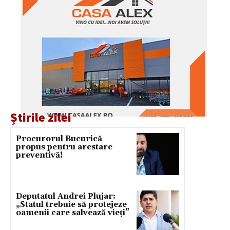
Știrile zilei
Procurorul Bucurică
propus pentru arestare
preventivă!
Deputatul Andrei Plujar:
„Statul trebuie să protejeze
oamenii care salvează vieți”