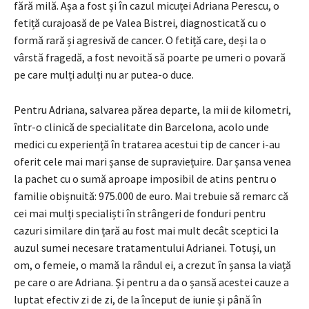
fără milă. Așa a fost și în cazul micuței Adriana Perescu, o
fetiță curajoasă de pe Valea Bistrei, diagnosticată cu o
formă rară și agresivă de cancer. O fetiță care, deși la o
vârstă fragedă, a fost nevoită să poarte pe umeri o povară
pe care mulți adulți nu ar putea-o duce.
Pentru Adriana, salvarea părea departe, la mii de kilometri,
într-o clinică de specialitate din Barcelona, acolo unde
medici cu experiență în tratarea acestui tip de cancer i-au
oferit cele mai mari șanse de supraviețuire. Dar șansa venea
la pachet cu o sumă aproape imposibil de atins pentru o
familie obișnuită: 975.000 de euro. Mai trebuie să remarc că
cei mai mulți specialiști în strângeri de fonduri pentru
cazuri similare din țară au fost mai mult decât sceptici la
auzul sumei necesare tratamentului Adrianei. Totuși, un
om, o femeie, o mamă la rândul ei, a crezut în șansa la viață
pe care o are Adriana. Și pentru a da o șansă acestei cauze a
luptat efectiv zi de zi, de la început de iunie și până în