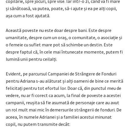
copilărie, spre jocuri, spre vise. Iar într-o zi, când va fi mare
și sănătoasă, va putea, poate, să-i ajute și ea pe alți copii,
așa cum a fost ajutată.
Această poveste nu este doar despre bani. Este despre
umanitate, despre cum un oraș, o comunitate, o asociație și
o femeie cu suflet mare pot să schimbe un destin. Este
despre faptul că, în cele mai întunecate momente, putem fi
lumină unii pentru ceilalți.
Evident, pe parcursul Campaniei de Strângere de Fonduri
pentru Adriana s-au alăturat și alți oameni de bine ce merită
felicitați pentru tot efortul lor. Doar că, din punctul meu de
vedere, nu ar fi corect ca acum, la final de poveste a acestei
campanii, reușita să fie asumată de personaje care au avut
un rol mult mai mic în demersurile strângerii de fonduri. De
aceea, în numele Adrianei și a familiei acestui minunat
copil, nu putem transmite decât: