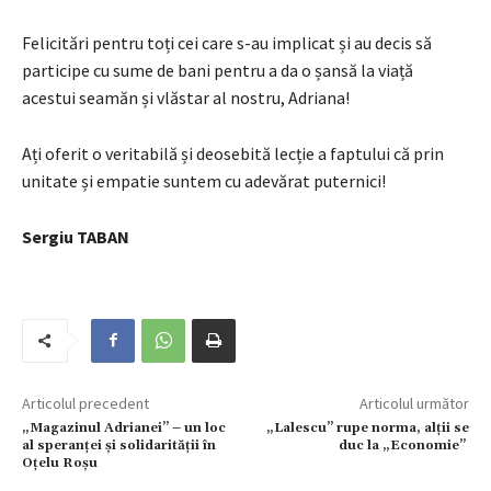
Felicitări pentru toți cei care s-au implicat și au decis să
participe cu sume de bani pentru a da o șansă la viață
acestui seamăn și vlăstar al nostru, Adriana!
Ați oferit o veritabilă și deosebită lecție a faptului că prin
unitate și empatie suntem cu adevărat puternici!
Sergiu TABAN
Articolul precedent
Articolul următor
„Magazinul Adrianei” – un loc
„Lalescu” rupe norma, alții se
al speranței și solidarității în
duc la „Economie”
Oțelu Roșu