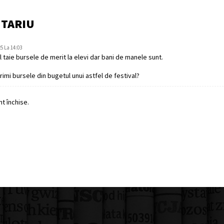
NTARIU
25 La 14:03
 taie bursele de merit la elevi dar bani de manele sunt.
primi bursele din bugetul unui astfel de festival?
t închise.