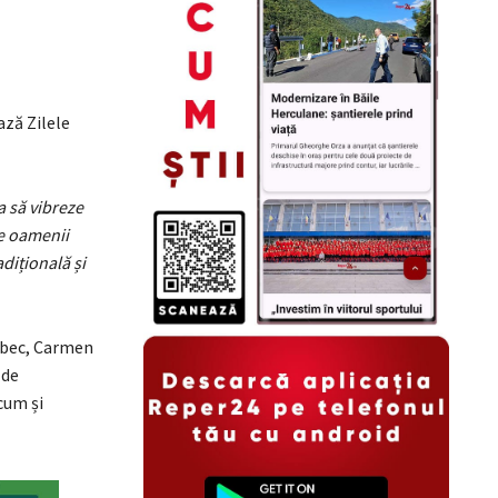
ază Zilele
a să vibreze
de oamenii
adițională și
erbec, Carmen
 de
cum și