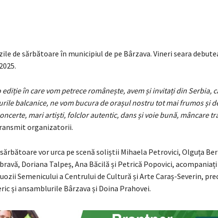
ile de sărbătoare în municipiul de pe Bârzava. Vineri seara debute
 2025.
 ediție în care vom petrece românește, avem și invitați din Serbia, c
urile balcanice, ne vom bucura de orașul nostru tot mai frumos și 
oncerte, mari artiști, folclor autentic, dans și voie bună, mâncare tr
ransmit organizatorii.
 sărbătoare vor urca pe scenă soliștii Mihaela Petrovici, Olguța B
ravă, Doriana Talpeș, Ana Băcilă și Petrică Popovici, acompaniați
uozii Semenicului a Centrului de Cultură și Arte Caraș-Severin, pre
ric și ansamblurile Bârzava și Doina Prahovei.