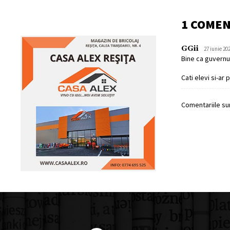
1 COME
GGii
27 iunie 20
Bine ca guvernul
Cati elevi si-ar 
Comentariile sun