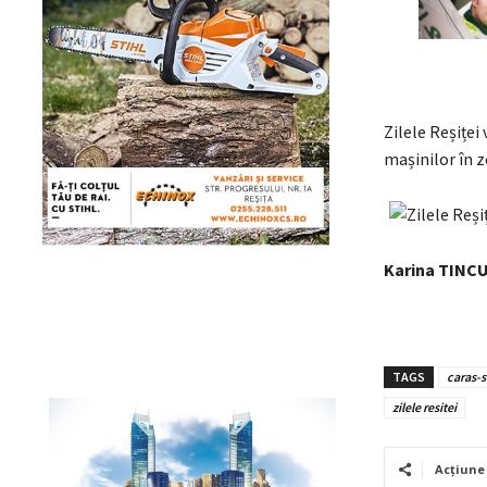
Zilele Reșiței
mașinilor în z
Karina TINC
TAGS
caras-s
zilele resitei
Acțiune