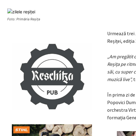
Foto: Primăria Reșița
Urmează trei z
Reșiței, ediția
„Am pregătit o
Reșița pe ritm
săi, cu super c
muzică live”,
t
În prima zi de
Popovici Dumb
orchestra Virt
formația Gene