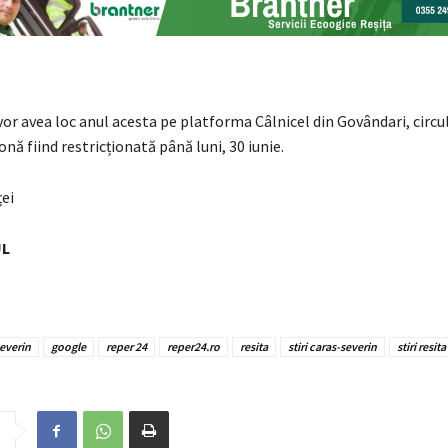
 vor avea loc anul acesta pe platforma Câlnicel din Govândari, circu
onă fiind restricționată până luni, 30 iunie.
UL
everin
google
reper 24
reper24.ro
resita
stiri caras-severin
stiri resita