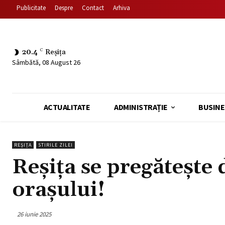
Publicitate
Despre
Contact
Arhiva
20.4
C
Reșița
Sâmbătă, 08 August 26
ACTUALITATE
ADMINISTRAȚIE
BUSINE
REȘIȚA
STIRILE ZILEI
Reșița se pregătește 
orașului!
26 iunie 2025