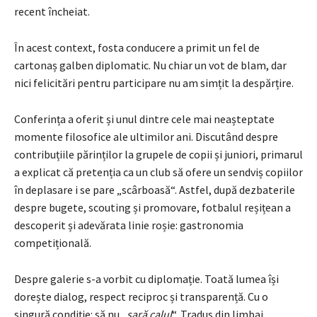
recent încheiat.
În acest context, fosta conducere a primit un fel de
cartonaș galben diplomatic. Nu chiar un vot de blam, dar
nici felicitări pentru participare nu am simțit la despărțire.
Conferința a oferit și unul dintre cele mai neașteptate
momente filosofice ale ultimilor ani. Discutând despre
contribuțiile părinților la grupele de copii și juniori, primarul
a explicat că pretenția ca un club să ofere un sendviș copiilor
în deplasare i se pare „scârboasă“. Astfel, după dezbaterile
despre bugete, scouting și promovare, fotbalul reșițean a
descoperit și adevărata linie roșie: gastronomia
competițională.
Despre galerie s-a vorbit cu diplomație. Toată lumea își
dorește dialog, respect reciproc și transparență. Cu o
singură condiție: să nu „
sară calul
“. Tradus din limbaj