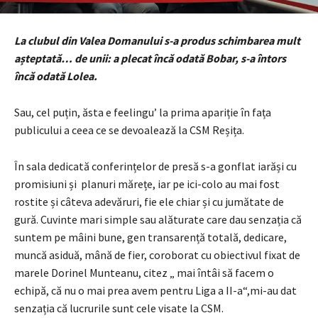
La clubul din Valea Domanului s-a produs schimbarea mult
așteptată… de unii: a plecat încă odată Bobar, s-a întors
încă odată Lolea.
Sau, cel puțin, ăsta e feelingu’ la prima apariție în fața
publicului a ceea ce se devoalează la CSM Reșița.
În sala dedicată conferințelor de presă s-a gonflat iarăși cu
promisiuni și planuri mărețe, iar pe ici-colo au mai fost
rostite și câteva adevăruri, fie ele chiar și cu jumătate de
gură. Cuvinte mari simple sau alăturate care dau senzația că
suntem pe mâini bune, gen transarență totală, dedicare,
muncă asiduă, mână de fier, coroborat cu obiectivul fixat de
marele Dorinel Munteanu, citez „ mai întâi să facem o
echipă, că nu o mai prea avem pentru Liga a II-a“,mi-au dat
senzația că lucrurile sunt cele visate la CSM.