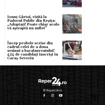
Ionuț Gârtoi, vizită la
Padocul Public din Reșița:
„Adoptați! Poate chiar acolo
vă așteaptă un suflet”
Încep probele scrise din
cadrul celei de-a doua
sesiuni a bacalaureatului!
424 de candidați înscriși în
Caraș-Severin
© Reper24.ro