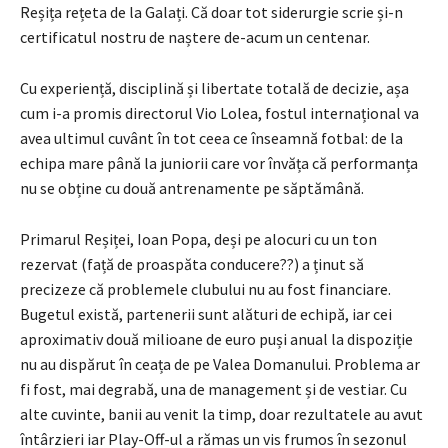
Reșița rețeta de la Galați. Că doar tot siderurgie scrie și-n
certificatul nostru de naștere de-acum un centenar.
Cu experiență, disciplină și libertate totală de decizie, așa
cum i-a promis directorul Vio Lolea, fostul internațional va
avea ultimul cuvânt în tot ceea ce înseamnă fotbal: de la
echipa mare până la juniorii care vor învăța că performanța
nu se obține cu două antrenamente pe săptămână.
Primarul Reșiței, Ioan Popa, deși pe alocuri cu un ton
rezervat (față de proaspăta conducere??) a ținut să
precizeze că problemele clubului nu au fost financiare.
Bugetul există, partenerii sunt alături de echipă, iar cei
aproximativ două milioane de euro puși anual la dispoziție
nu au dispărut în ceața de pe Valea Domanului. Problema ar
fi fost, mai degrabă, una de management și de vestiar. Cu
alte cuvinte, banii au venit la timp, doar rezultatele au avut
întârzieri iar Play-Off-ul a rămas un vis frumos în sezonul