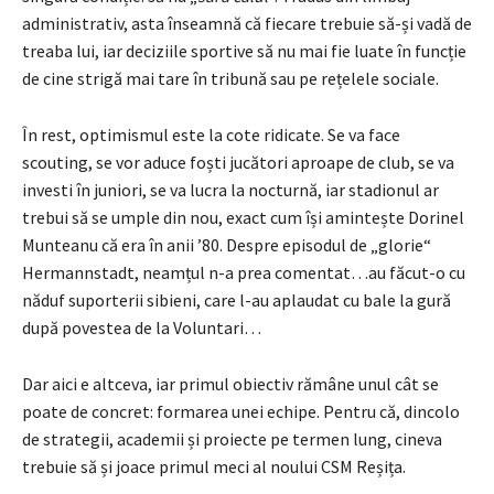
administrativ, asta înseamnă că fiecare trebuie să-și vadă de
treaba lui, iar deciziile sportive să nu mai fie luate în funcție
de cine strigă mai tare în tribună sau pe rețelele sociale.
În rest, optimismul este la cote ridicate. Se va face
scouting, se vor aduce foști jucători aproape de club, se va
investi în juniori, se va lucra la nocturnă, iar stadionul ar
trebui să se umple din nou, exact cum își amintește Dorinel
Munteanu că era în anii ’80. Despre episodul de „glorie“
Hermannstadt, neamțul n-a prea comentat…au făcut-o cu
năduf suporterii sibieni, care l-au aplaudat cu bale la gură
după povestea de la Voluntari…
Dar aici e altceva, iar primul obiectiv rămâne unul cât se
poate de concret: formarea unei echipe. Pentru că, dincolo
de strategii, academii și proiecte pe termen lung, cineva
trebuie să și joace primul meci al noului CSM Reșița.