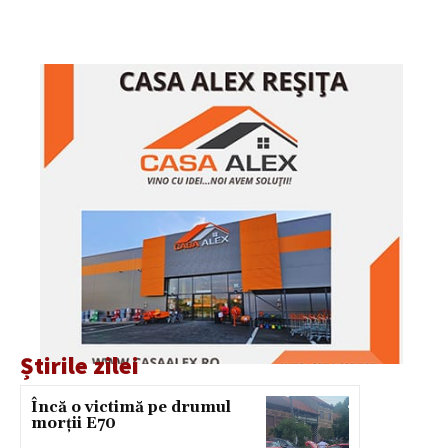
Știrile zilei
Încă o victimă pe drumul
morții E70