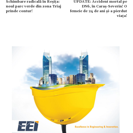
Schimbare radicală în Reșița:
UPDATE: Accident mortal pe
noul parc verde din zona Triaj
DN6, în Caraș-Severin! O
prinde contur!
femeie de 24 de ani și-a pierdut
viața!