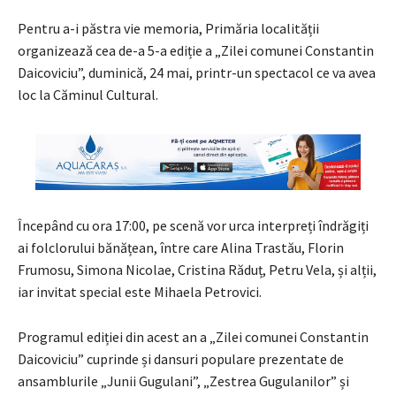
Pentru a-i păstra vie memoria, Primăria localității
organizează cea de-a 5-a ediție a „Zilei comunei Constantin
Daicoviciu”, duminică, 24 mai, printr-un spectacol ce va avea
loc la Căminul Cultural.
Începând cu ora 17:00, pe scenă vor urca interpreți îndrăgiți
ai folclorului bănățean, între care Alina Trastău, Florin
Frumosu, Simona Nicolae, Cristina Răduț, Petru Vela, și alții,
iar invitat special este Mihaela Petrovici.
Programul ediției din acest an a „Zilei comunei Constantin
Daicoviciu” cuprinde și dansuri populare prezentate de
ansamblurile „Junii Gugulani”, „Zestrea Gugulanilor” și