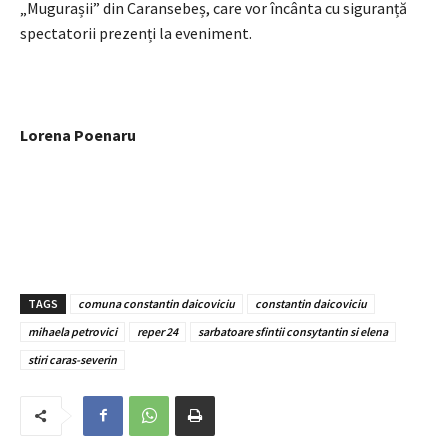
„Mugurașii” din Caransebeș, care vor încânta cu siguranță
spectatorii prezenți la eveniment.
Lorena Poenaru
TAGS
comuna constantin daicoviciu
constantin daicoviciu
mihaela petrovici
reper 24
sarbatoare sfintii consytantin si elena
stiri caras-severin