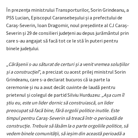
În prezența ministrului Transporturilor, Sorin Grindeanu, a
PSS Lucian, Episcopul Caransebeșului și a prefectului de
Caraș-Severin, Ioan Dragomir, noul președinte al CJ Caraș-
Severin și 29 de consilieri județeni au depus jurământul prin
care s-au angajat să facă tot ce le stă în puteri pentru
binele județului.
„
Cărășenii s-au săturat de certuri și a venit vremea soluțiilor
și a construcției
”, a precizat cu acest prilej ministrul Sorin
Grindeanu, care s-a declarat bucuros că ia parte la
ceremonie și nu a avut decât cuvinte de laudă pentru
prietenul și colegul de partid Silviu Hurduzeu:
„Așa cum îl
știu eu, este un lider dornic să construiască, un lider
preocupat să facă bine, fără orgolii politice inutile. Este
timpul pentru Caraș-Severin să treacă într-o perioadă de
construcție. Trebuie să lăsăm la o parte orgoliile politice, să
vedem binele comunității, să
ieșim din această perioadă a