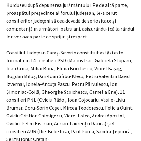
Hurduzeu după depunerea jurământului. Pe de altă parte,
proaspătul președinte al forului județean, le-a cerut
consilierilor județeni să dea dovadă de seriozitate și
competență în următorii patru ani, asigurându-i că la rândul
lor, vor avea parte de sprijin și respect.
Consiliul Județean Caraș-Severin constituit astăzi este
format din 14 consilieri PSD (Marius Isac, Gabriela Stuparu,
Ioan Crina, Mihai Bona, Elena Borchescu, Viorel Bașag,
Bogdan Miloș, Dan-Ioan Sîrbu-Klecs, Petru Valentin David
Izvernar, Ionela-Ancuța Pascu, Petru Pârvulescu, Ion
Șimoniac-Coilă, Gheorghe Stoichescu, Camelia Ene), 11
consilieri PNL (Ovidiu Rădoi, Ioan Cojocariu, Vasile-Liviu
Brumar, Doru-Sorin Coșei, Mircea Teodorescu, Felicia Quint,
Ovidiu Cristian Chimigeriu, Viorel Lolea, Andrei Apostol,
Ovidiu-Petru Bistrian, Adrian-Laurențiu Dacica) și 4
consilieri AUR (Ilie-Bebe Iova, Paul Purea, Sandra Țepurică,
Sergiu Ionuț Crețan).