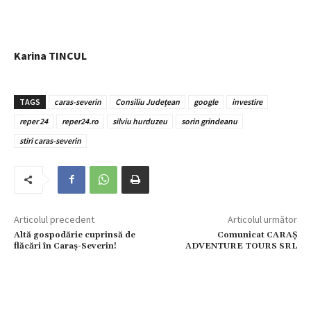
Karina TINCUL
TAGS
caras-severin
Consiliu Județean
google
investire
reper 24
reper24.ro
silviu hurduzeu
sorin grindeanu
stiri caras-severin
Articolul precedent
Articolul următor
Altă gospodărie cuprinsă de
Comunicat CARAȘ
flăcări în Caraș-Severin!
ADVENTURE TOURS SRL