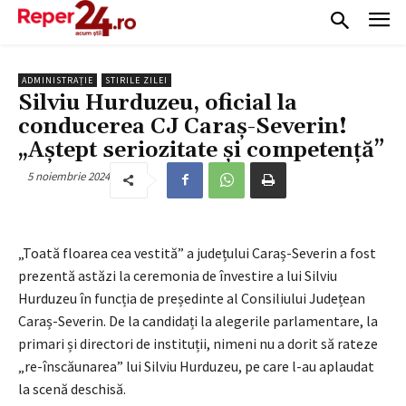
ADMINISTRAȚIE
STIRILE ZILEI
Silviu Hurduzeu, oficial la
conducerea CJ Caraș-Severin!
„Aștept seriozitate și competență”
5 noiembrie 2024
„Toată floarea cea vestită” a județului Caraș-Severin a fost
prezentă astăzi la ceremonia de învestire a lui Silviu
Hurduzeu în funcția de președinte al Consiliului Județean
Caraș-Severin. De la candidați la alegerile parlamentare, la
primari și directori de instituții, nimeni nu a dorit să rateze
„re-înscăunarea” lui Silviu Hurduzeu, pe care l-au aplaudat
la scenă deschisă.