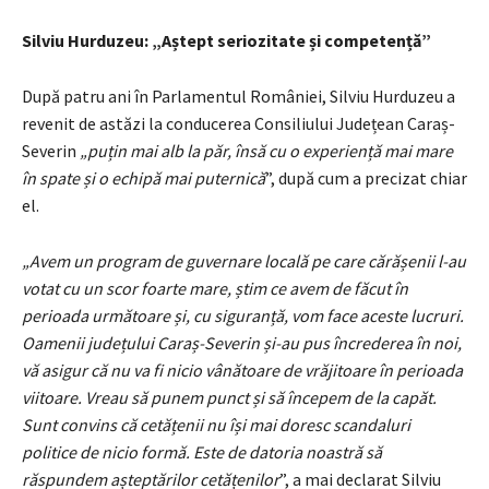
Silviu Hurduzeu: „Aștept seriozitate și competență”
După patru ani în Parlamentul României, Silviu Hurduzeu a
revenit de astăzi la conducerea Consiliului Județean Caraș-
Severin
„puțin mai alb la păr, însă cu o experiență mai mare
în spate și o echipă mai puternică
”, după cum a precizat chiar
el.
„Avem un program de guvernare locală pe care cărășenii l-au
votat cu un scor foarte mare, știm ce avem de făcut în
perioada următoare și, cu siguranță, vom face aceste lucruri.
Oamenii județului Caraș-Severin și-au pus încrederea în noi,
vă asigur că nu va fi nicio vânătoare de vrăjitoare în perioada
viitoare. Vreau să punem punct și să începem de la capăt.
Sunt convins că cetățenii nu își mai doresc scandaluri
politice de nicio formă. Este de datoria noastră să
răspundem așteptărilor cetățenilor
”, a mai declarat Silviu