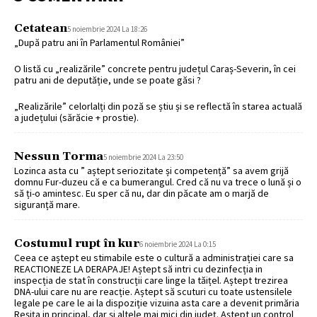
Cetatean
5 noiembrie 2024 La 18:26
„După patru ani în Parlamentul României”
O listă cu „realizările” concrete pentru județul Caraș-Severin, în cei
patru ani de deputăție, unde se poate găsi ?
„Realizările” celorlalți din poză se știu și se reflectă în starea actuală
a județului (sărăcie + prostie).
Nessun Torma
5 noiembrie 2024 La 23:50
Lozinca asta cu ” aștept seriozitate și competență” sa avem grijă
domnu Fur-duzeu că e ca bumerangul. Cred că nu va trece o lună și o
să ți-o amintesc. Eu sper că nu, dar din păcate am o marjă de
siguranță mare.
Costumul rupt în kur
6 noiembrie 2024 La 0:15
Ceea ce aștept eu stimabile este o cultură a administrației care sa
REACTIONEZE LA DERAPAJE! Aștept să intri cu dezinfecția in
inspecția de stat în construcții care linge la tăițel. Aștept trezirea
DNA-ului care nu are reacție. Aștept să scuturi cu toate ustensilele
legale pe care le ai la dispoziție vizuina asta care a devenit primăria
Reșița in principal, dar și altele mai mici din județ. Aștept un control