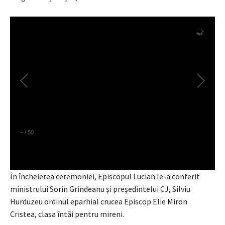
–
/
50
În încheierea ceremoniei, Episcopul Lucian le-a conferit
ministrului Sorin Grindeanu și președintelui CJ, Silviu
Hurduzeu ordinul eparhial crucea Episcop Elie Miron
Cristea, clasa întâi pentru mireni.