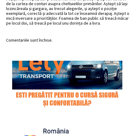
de la curtea de conturi asupra cheltuielilor primăriilor. Aștept să lași
lozincăreala și gargara, au trecut alegerile, și aștept o poziție
exemplară, corectă și adecvată la tot ce înseamnă derapaj. Aștept o
mică inversare a priorităților. Foamea de ban public să treacă măcar
pe locul doi, să treacă pe locul unu dorința de a livra.
Comentariile sunt închise.