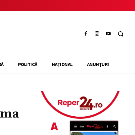
RĂ
POLITICĂ
NAȚIONAL
ANUNȚURI
tima