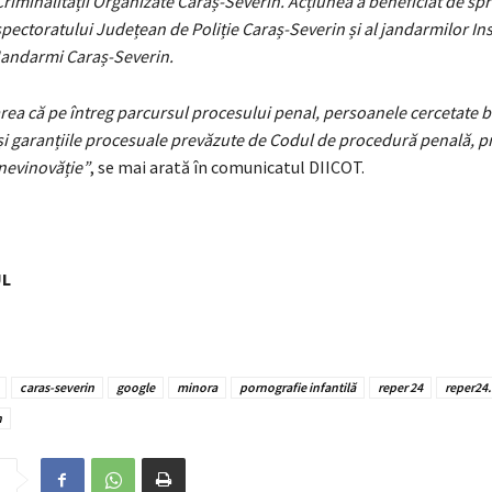
iminalității Organizate Caraș-Severin. Acțiunea a beneficiat de spri
nspectoratului Județean de Poliție Caraș-Severin și al jandarmilor In
andarmi Caraș-Severin.
ea că pe întreg parcursul procesului penal, persoanele cercetate b
și garanțiile procesuale prevăzute de Codul de procedură penală, p
nevinovăție”
, se mai arată în comunicatul DIICOT.
UL
caras-severin
google
minora
pornografie infantilă
reper 24
reper24.
n