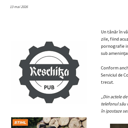
13 mai 2026
Un tânăr în vâ
zile, fiind ac
pornografie in
sub amenințar
Conform anchet
Serviciul de C
trecut.
„Din actele de 
telefonul său 
în ipostaze se