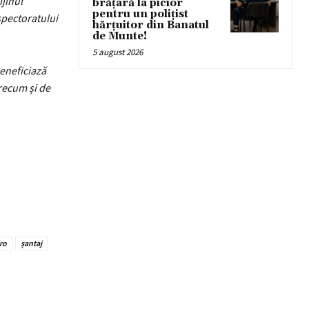
jinul
brățară la picior
pentru un polițist
spectoratului
hărțuitor din Banatul
de Munte!
5 august 2026
eneficiază
recum și de
ro
șantaj