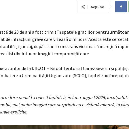
Acțiune
rstă de 20 de ani a fost trimis în spatele gratiilor pentru următoar
uzat de infracțiuni grave care vizează o minoră. Acesta este cerceta
fantilă și șantaj, după ce ar fi constrâns victima să întrețină rapor
ea distribuirii unor imagini compromițătoare.
atorilor de la DIICOT – Biroul Teritorial Caraș-Severin și polițișt
ombatere a Criminalității Organizate (SCCO), faptele au început în
urmărire penală a reieșit faptul că, în luna august 2025, inculpatul a
mobil, mai multe imagini care surprindeau o victimă minoră, în vârst
xuale explicite.