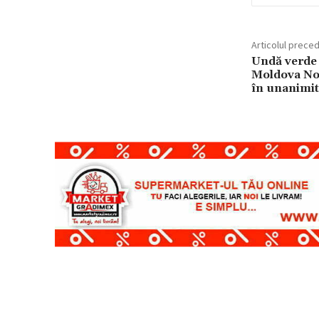
Articolul prece
Undă verde p
Moldova Nou
în unanimit