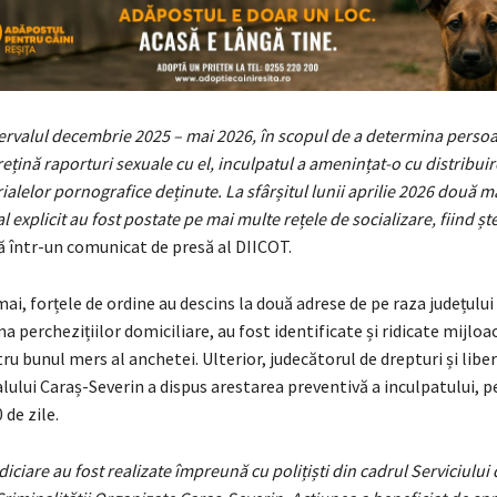
ntervalul decembrie 2025 – mai 2026, în scopul de a determina pers
ețină raporturi sexuale cu el, inculpatul a amenințat-o cu distribui
ialelor pornografice deținute. La sfârșitul lunii aprilie 2026 două m
 explicit au fost postate pe mai multe rețele de socializare, fiind ște
tă într-un comunicat de presă al DIICOT.
mai, forțele de ordine au descins la două adrese de pe raza județului
ma perchezițiilor domiciliare, au fost identificate și ridicate mijlo
ru bunul mers al anchetei. Ulterior, judecătorul de drepturi și liber
lului Caraș-Severin a dispus arestarea preventivă a inculpatului, p
 de zile.
udiciare au fost realizate împreună cu polițiști din cadrul Serviciului