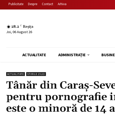
Publicitate
Despre
Contact
Arhiva
28.2
C
Reșița
Joi, 06 August 26
ACTUALITATE
ADMINISTRAȚIE
BUSINE
ACTUALITATE
STIRILE ZILEI
Tânăr din Caraș-Seve
pentru pornografie in
este o minoră de 14 