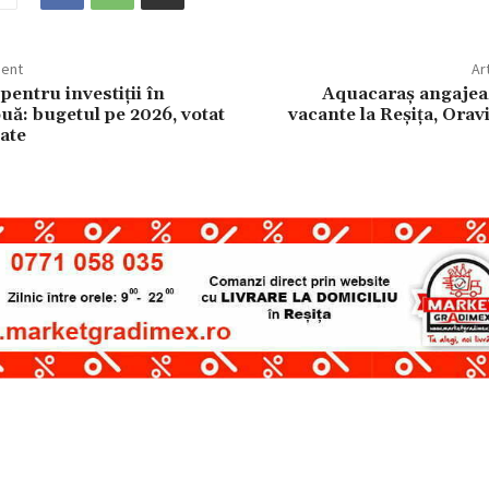
dent
Ar
entru investiții în
Aquacaraș angajeaz
ă: bugetul pe 2026, votat
vacante la Reșița, Oravi
ate