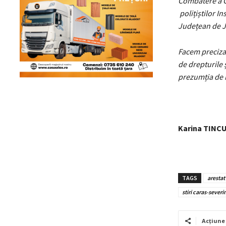
Combatere a Cr
polițiștilor I
Județean de J
Facem precizar
de drepturile 
prezumția de 
Karina TINC
TAGS
arestat
stiri caras-severi
Acțiune