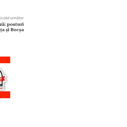
ticolul următor
ă: posturi
ța și Bocșa