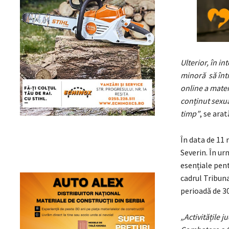
Ulterior, în i
minoră să într
online a mater
conținut sexual
timp”
, se ara
În data de 11 
Severin. În ur
esențiale pent
cadrul Tribuna
perioadă de 30
„Activitățile j