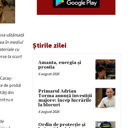
oana vătămată
rea în mediul
Știrile zilei
ateriale cu
rse la scurt
Amanta, energia și
prostia
6 august 2026
 Caraș-
ace de probă
Primarul Adrian
tăți din
Torma anunță investiții
entru o
majore: încep lucrările
la blocuri
6 august 2026
 de
Ordin de protecție și