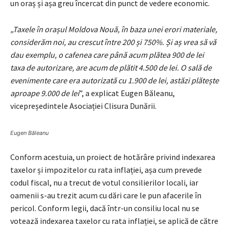
un oraș și așa greu încercat din punct de vedere economic.
„Taxele în orașul Moldova Nouă, în baza unei erori materiale,
considerăm noi, au crescut între 200 și 750%. Și aș vrea să vă
dau exemplu, o cafenea care până acum plătea 900 de lei
taxa de autorizare, are acum de plătit 4.500 de lei. O sală de
evenimente care era autorizată cu 1.900 de lei, astăzi plătește
aproape 9.000 de lei
”, a explicat Eugen Băleanu,
vicepreședintele Asociației Clisura Dunării.
Eugen Băleanu
Conform acestuia, un proiect de hotărâre privind indexarea
taxelor și impozitelor cu rata inflației, așa cum prevede
codul fiscal, nu a trecut de votul consilierilor locali, iar
oamenii s-au trezit acum cu dări care le pun afacerile în
pericol. Conform legii, dacă într-un consiliu local nu se
votează indexarea taxelor cu rata inflației, se aplică de către