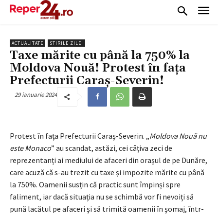
ACTUALITATE
STIRILE ZILEI
Taxe mărite cu până la 750% la
Moldova Nouă! Protest în fața
Prefecturii Caraș-Severin!
29 ianuarie 2024
Protest în fața Prefecturii Caraș-Severin. „
Moldova Nouă nu
este Monaco
” au scandat, astăzi, cei câțiva zeci de
reprezentanți ai mediului de afaceri din orașul de pe Dunăre,
care acuză că s-au trezit cu taxe și impozite mărite cu până
la 750%. Oamenii susțin că practic sunt împinși spre
faliment, iar dacă situația nu se schimbă vor fi nevoiți să
pună lacătul pe afaceri și să trimită oamenii în șomaj, într-