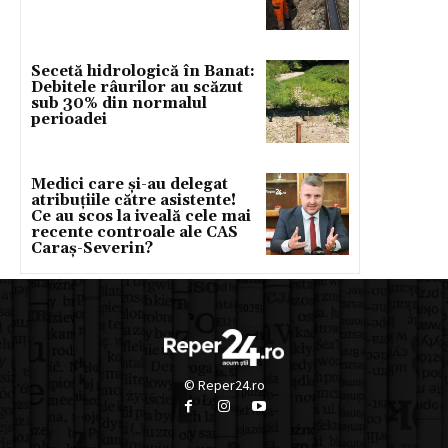
Secetă hidrologică în Banat:
Debitele râurilor au scăzut
sub 30% din normalul
perioadei
Medici care și-au delegat
atribuțiile către asistente!
Ce au scos la iveală cele mai
recente controale ale CAS
Caraș-Severin?
© Reper24.ro