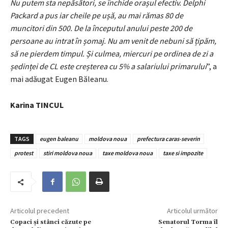
Nu putem sta nepăsători, se închide orașul efectiv. Delphi
Packard a pus iar cheile pe ușă, au mai rămas 80 de
muncitori din 500. De la începutul anului peste 200 de
persoane au intrat în șomaj. Nu am venit de nebuni să țipăm,
să ne pierdem timpul. Și culmea, miercuri pe ordinea de zi a
ședinței de CL este creșterea cu 5% a salariului primarului
”, a
mai adăugat Eugen Băleanu.
Karina TINCUL
TAGS
eugen baleanu
moldova noua
prefectura caras-severin
protest
stiri moldova noua
taxe moldova noua
taxe si impozite
Articolul precedent
Articolul următor
Copaci și stânci căzute pe
Senatorul Torma îl