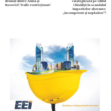
drumul dintre Anina și
cataloghează pe edilul
Bozovici! Trafic restricționat!
Chisăliță în scandalul
impozitelor aberante:
„incompetent și nepăsător“!