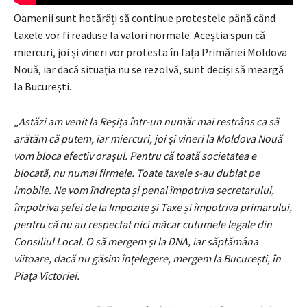
Oamenii sunt hotărâți să continue protestele până când
taxele vor fi readuse la valori normale. Aceștia spun că
miercuri, joi și vineri vor protesta în fața Primăriei Moldova
Nouă, iar dacă situația nu se rezolvă, sunt deciși să meargă
la București.
„
Astăzi am venit la Reșița într-un număr mai restrâns ca să
arătăm că putem, iar miercuri, joi și vineri la Moldova Nouă
vom bloca efectiv orașul. Pentru că toată societatea e
blocată, nu numai firmele. Toate taxele s-au dublat pe
imobile.
Ne vom îndrepta și penal împotriva secretarului,
împotriva șefei de la Impozite și Taxe și împotriva primarului,
pentru că nu au respectat nici măcar cutumele legale din
Consiliul Local. O să mergem și la DNA, iar săptămâna
viitoare, dacă nu găsim înțelegere, mergem la București, în
Piața Victoriei.