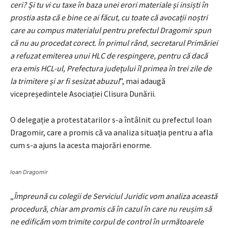
ceri? Și tu vi cu taxe în baza unei erori materiale și insiști în
prostia asta că e bine ce ai făcut, cu toate că avocații noștri
care au compus materialul pentru prefectul Dragomir spun
că nu au procedat corect. În primul rând, secretarul Primăriei
a refuzat emiterea unui HLC de respingere, pentru că dacă
era emis HCL-ul, Prefectura județului îl primea în trei zile de
la trimitere și ar fi sesizat abuzul
”, mai adaugă
vicepreședintele Asociației Clisura Dunării.
O delegație a protestatarilor s-a întâlnit cu prefectul Ioan
Dragomir, care a promis că va analiza situația pentru a afla
cum s-a ajuns la acesta majorări enorme.
Ioan Dragomir
„
Împreună cu colegii de Serviciul Juridic vom analiza această
procedură, chiar am promis că în cazul în care nu reușim să
ne edificăm vom trimite corpul de control în următoarele