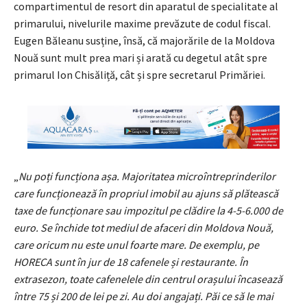
compartimentul de resort din aparatul de specialitate al
primarului, nivelurile maxime prevăzute de codul fiscal.
Eugen Băleanu susține, însă, că majorările de la Moldova
Nouă sunt mult prea mari și arată cu degetul atât spre
primarul Ion Chisăliță, cât și spre secretarul Primăriei.
„
Nu poți funcționa așa. Majoritatea microîntreprinderilor
care funcționează în propriul imobil au ajuns să plătească
taxe de funcționare sau impozitul pe clădire la 4-5-6.000 de
euro. Se închide tot mediul de afaceri din Moldova Nouă,
care oricum nu este unul foarte mare. De exemplu, pe
HORECA sunt în jur de 18 cafenele și restaurante. În
extrasezon, toate cafenelele din centrul orașului încasează
între 75 și 200 de lei pe zi. Au doi angajați. Păi ce să le mai