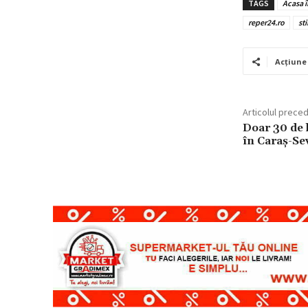
TAGS
Acasa î
reper24.ro
sti
Acțiune
Articolul prece
Doar 30 de 
în Caraș-Se