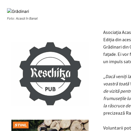
Foto: Acasă în Banat
Asociația Acas
Ediția din aces
Grădinari din 
fațade. Ei vor 
un impuls satu
„
Dacă veniți l
voastră toată 
de vizită pent
frumusețile lu
la răscruce de
precizează Rad
Voluntarii pot