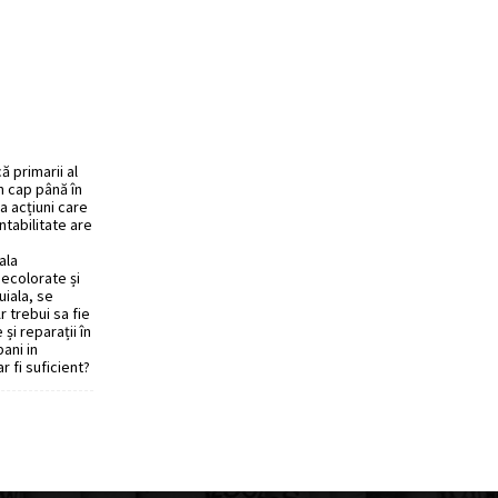
ă primarii al
n cap până în
a acțiuni care
ntabilitate are
ala
decolorate și
uiala, se
r trebui sa fie
și reparații în
ani in
r fi suficient?