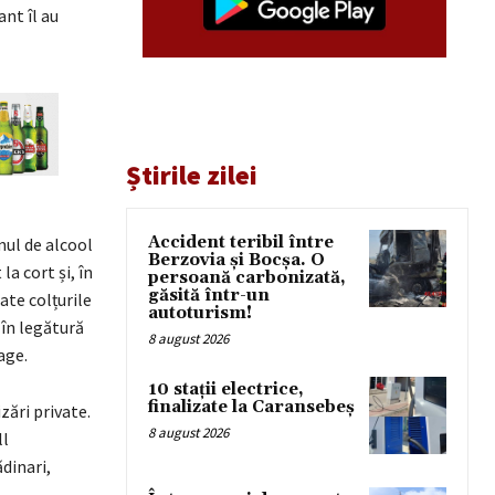
ant îl au
Știrile zilei
Accident teribil între
mul de alcool
Berzovia și Bocșa. O
a cort și, în
persoană carbonizată,
găsită într-un
ate colțurile
autoturism!
 în legătură
8 august 2026
age.
10 stații electrice,
finalizate la Caransebeș
zări private.
8 august 2026
ll
dinari,