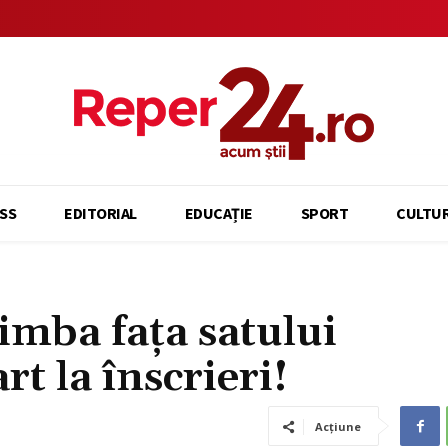
SS
EDITORIAL
EDUCAȚIE
SPORT
CULTU
himba fața satului
rt la înscrieri!
Acțiune