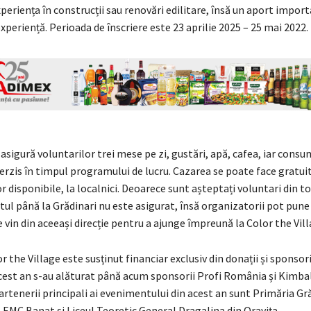
periența în construcții sau renovări edilitare, însă un aport import
experiență. Perioada de înscriere este 23 aprilie 2025 – 25 mai 2022.
asigură voluntarilor trei mese pe zi, gustări, apă, cafea, iar consu
terzis în timpul programului de lucru. Cazarea se poate face gratuit l
or disponibile, la localnici. Deoarece sunt așteptați voluntari din to
rtul până la Grădinari nu este asigurat, însă organizatorii pot pune
e vin din aceeași direcție pentru a ajunge împreună la Color the Vill
r the Village este susținut financiar exclusiv din donații și sponsori
acest an s-au alăturat până acum sponsorii Profi România și Kimba
artenerii principali ai evenimentului din acest an sunt Primăria Gră
EMC Banat și Liceul Teoretic General Dragalina din Oravița.