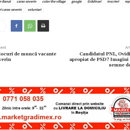
n Banat
caras-severin
color the village
google
Grădinari
inscrieri
rep
ri caras-severin
voluntari
dent
Ar
locuri de muncă vacante
Candidatul PNL, Ovidi
verin
apropiat de PSD? Imagini 
semne de