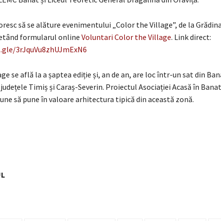
doresc să se alăture evenimentului „Color the Village”, de la Grădina
etând formularul online
Voluntari Color the Village
. Link direct:
s.gle/3rJquVu8zhUJmExN6
ge se află la a șaptea ediție și, an de an, are loc într-un sat din Ban
 județele Timiș și Caraș-Severin. Proiectul Asociației Acasă în Banat
opune să pune în valoare arhitectura tipică din această zonă.
UL