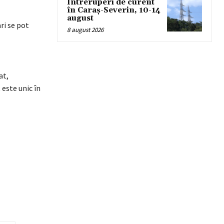
Întreruperi de curent
în Caraș-Severin, 10-14
august
ri se pot
8 august 2026
at,
 este unic în