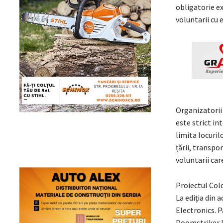
obligatorie ex
voluntarii cu 
Organizatorii 
este strict in
limita locuril
țării, transpo
voluntarii car
Proiectul Colo
La ediția din 
Electronics. P
Doomstriker L