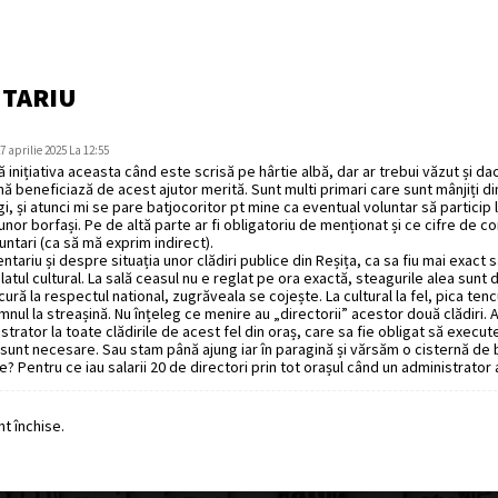
NTARIU
7 aprilie 2025 La 12:55
inițiativa aceasta când este scrisă pe hârtie albă, dar ar trebui văzut și dac
 beneficiază de acest ajutor merită. Sunt multi primari care sunt mânjiți di
i, și atunci mi se pare batjocoritor pt mine ca eventual voluntar să particip l
unor borfași. Pe de altă parte ar fi obligatoriu de menționat și ce cifre de co
untari (ca să mă exprim indirect).
tariu și despre situația unor clădiri publice din Reșița, ca sa fiu mai exact s
alatul cultural. La sală ceasul nu e reglat pe ora exactă, steagurile alea sunt 
cură la respectul national, zugrăveala se cojește. La cultural la fel, pica tenc
nul la streașină. Nu înțeleg ce menire au „directorii” acestor două clădiri. A
trator la toate clădirile de acest fel din oraș, care sa fie obligat să execute 
unt necesare. Sau stam până ajung iar în paragină și vărsăm o cisternă de b
e? Pentru ce iau salarii 20 de directori prin tot orașul când un administrator a
t închise.