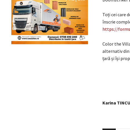
Toți cei care 
înscrie compl
https://form
Color the Villa
alternativ din
țară și își pr
Karina TINC