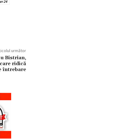
er 24
ticolul următor
u Bistrian,
care ridică
 întrebare