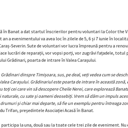
ă în Banat a dat startul înscrierilor pentru voluntari la Color the V
t an a evenimentului va avea loc în zilele de 5, 6 și 7 iunie în locali
Caraș-Severin. Sute de voluntari vor lucra împreună pentru a renov
face lucrări de reparații, vor vopsi porți, vor zugrăvi fațadele, totul
lui Grădinari, poarta de intrare în Valea Carașului.
a Grădinari dinspre Timișoara, sus, pe deal, veți vedea cum se deschi
Valea Carașului. Grădinariul este poarta de intrare în această zonă, 
ru toți cei care vin să descopere Cheile Nerei, care explorează Bana
i naturale, cu sate și oameni deosebiți. Vrem să dăm un impuls acest
 drumuri și chiar mai departe, să fie un exemplu pentru întreaga zo
u Trifan, președintele Asociației Acasă în Banat.
 participa la una, două sau la toate cele trei zile de eveniment. Nu