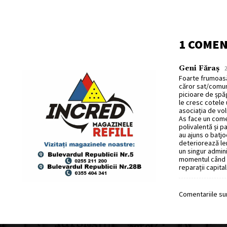
1 COME
Geni Făraș
2
Foarte frumoasă 
căror sat/comună
picioare de șpăg
le cresc cotele 
asociația de vol
As face un comen
polivalentă și p
au ajuns o batjo
deteriorează lem
un singur adminis
momentul când s
reparații capital
Comentariile sun