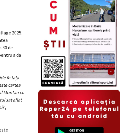
illage 2025.
tatea
a 30 de
 pentru a da
de în fața
este cartea
tul Montan cu
ui sat aflat
nă
”,
 este