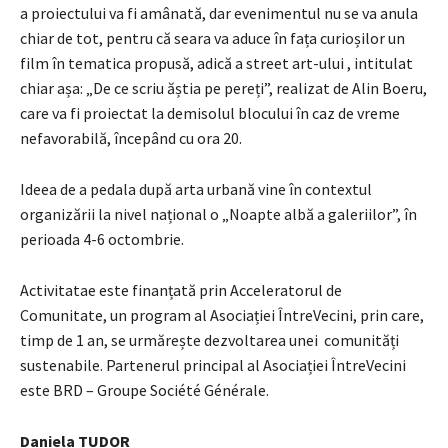
a proiectului va fi amânată, dar evenimentul nu se va anula
chiar de tot, pentru că seara va aduce în fața curioșilor un
film în tematica propusă, adică a street art-ului , intitulat
chiar așa: „De ce scriu ăștia pe pereți”, realizat de Alin Boeru,
care va fi proiectat la demisolul blocului în caz de vreme
nefavorabilă, începând cu ora 20.
Ideea de a pedala după arta urbană vine în contextul
organizării la nivel național o „Noapte albă a galeriilor”, în
perioada 4-6 octombrie.
Activitatae este finanțată prin Acceleratorul de
Comunitate, un program al Asociației ÎntreVecini, prin care,
timp de 1 an, se urmărește dezvoltarea unei comunități
sustenabile. Partenerul principal al Asociației ÎntreVecini
este BRD – Groupe Société Générale.
Daniela TUDOR