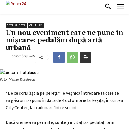
ACTUALITATE
CULTURĂ
Un nou eveniment care ne pune în
mișcare: pedalăm după artă
urbană
1 octombrie 2024
Foto: Marian Truțulescu
“De ce scriu ăștia pe pereți?” e veșnica întrebare la care se
va găsi un răspuns în data de 4 octombrie la Reșița, în curtea
City Center, la o adunare între vecini.
Dacă vremea va permite, sunteți invitați să pedalați prin