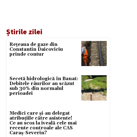
Știrile zilei
Rețeaua de gaze din
Constantin Daicoviciu
prinde contur
Secetă hidrologică în Banat:
Debitele râurilor au scăzut
sub 30% din normalul
perioadei
Medici care și-au delegat
atribuțiile către asistente!
Ce au scos la iveală cele mai
recente controale ale CAS
Caraș-Severin?