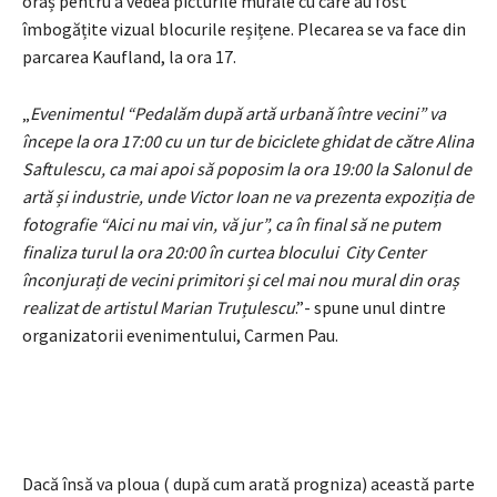
oraș pentru a vedea picturile murale cu care au fost
îmbogățite vizual blocurile reșițene. Plecarea se va face din
parcarea Kaufland, la ora 17.
„
Evenimentul “Pedalăm după artă urbană între vecini” va
începe la ora 17:00 cu un tur de biciclete ghidat de către Alina
Saftulescu, ca mai apoi să poposim la ora 19:00 la Salonul de
artă și industrie, unde Victor Ioan ne va prezenta expoziția de
fotografie “Aici nu mai vin, vă jur”, ca în final să ne putem
finaliza turul la ora 20:00 în curtea blocului City Center
înconjurați de vecini primitori și cel mai nou mural din oraș
realizat de artistul Marian Truțulescu
.”- spune unul dintre
organizatorii evenimentului, Carmen Pau.
Dacă însă va ploua ( după cum arată progniza) această parte