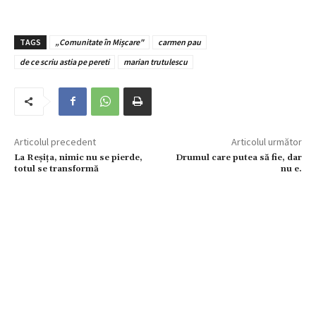
TAGS
„Comunitate în Mișcare"
carmen pau
de ce scriu astia pe pereti
marian trutulescu
Articolul precedent
Articolul următor
La Reșița, nimic nu se pierde,
Drumul care putea să fie, dar
totul se transformă
nu e.