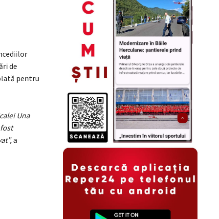
ncediilor
ări de
plată pentru
icale! Una
fost
at”,
a