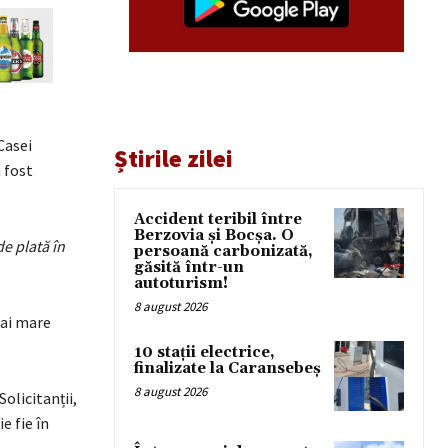
Casei
Știrile zilei
 fost
Accident teribil între
Berzovia și Bocșa. O
e plată în
persoană carbonizată,
găsită într-un
autoturism!
8 august 2026
mai mare
10 stații electrice,
finalizate la Caransebeș
8 august 2026
olicitanții,
e fie în