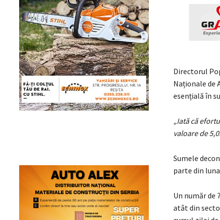
Directorul Pop
Naționale de A
esențială în s
„Iată că efort
valoare de 5,0
Sumele decont
parte din luna
Un număr de 75
atât din sector