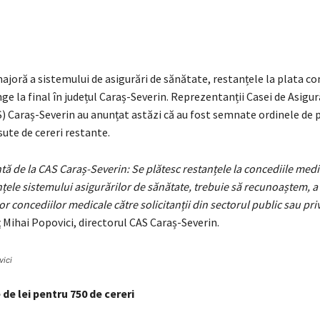
oră a sistemului de asigurări de sănătate, restanțele la plata co
ge la final în județul Caraș-Severin. Reprezentanții Casei de Asigur
) Caraș-Severin au anunțat astăzi că au fost semnate ordinele de 
ute de cereri restante.
tă de la CAS Caraș-Severin: Se plătesc restanțele la concediile med
nțele sistemului asigurărilor de sănătate, trebuie să recunoaștem, a 
or concediilor medicale către solicitanții din sectorul public sau priv
 Mihai Popovici, directorul CAS Caraș-Severin.
vici
 de lei pentru 750 de cereri