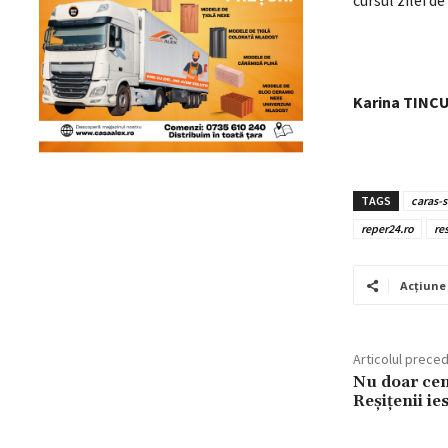
cursul zilei de
Karina TINC
TAGS
caras-s
reper24.ro
re
Acțiune
Articolul prece
Nu doar cen
Reșițenii ie