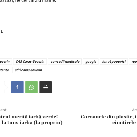
 astăzi, fie cel târziu mâine.
UL
everin
CAS Caras-Severin
concedii medicale
google
ionut popovici
rep
stante
stiri caras-severin
dent
Ar
trul merită iarbă verde!
Coroanele din plastic, i
s la tuns iarba (la propriu)
cimitirele