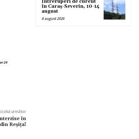
Întreruperi de curent
în Caraș-Severin, 10-14
august
8 august 2026
er 24
ticolul următor
nterzise în
 din Reșița!