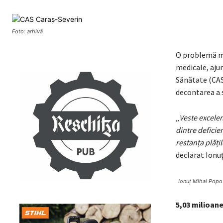
Foto: arhivă
O problemă maj
medicale, ajun
Sănătate (CAS
decontarea a s
„
Veste excelen
dintre deficie
restanța plățil
declarat Ionuț
Ionuț Mihai Popo
5,03 milioane