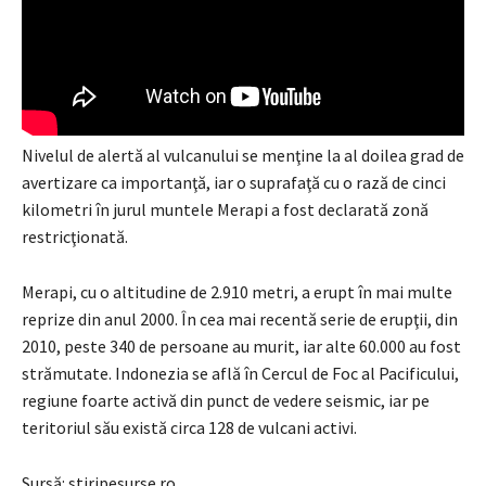
Nivelul de alertă al vulcanului se menţine la al doilea grad de
avertizare ca importanţă, iar o suprafaţă cu o rază de cinci
kilometri în jurul muntele Merapi a fost declarată zonă
restricţionată.
Merapi, cu o altitudine de 2.910 metri, a erupt în mai multe
reprize din anul 2000. În cea mai recentă serie de erupţii, din
2010, peste 340 de persoane au murit, iar alte 60.000 au fost
strămutate. Indonezia se află în Cercul de Foc al Pacificului,
regiune foarte activă din punct de vedere seismic, iar pe
teritoriul său există circa 128 de vulcani activi.
Sursă: stiripesurse.ro