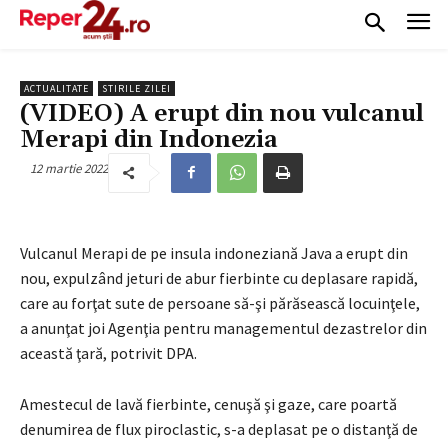
ACTUALITATE
STIRILE ZILEI
(VIDEO) A erupt din nou vulcanul
Merapi din Indonezia
12 martie 2022
Vulcanul Merapi de pe insula indoneziană Java a erupt din
nou, expulzând jeturi de abur fierbinte cu deplasare rapidă,
care au forţat sute de persoane să-şi părăsească locuinţele,
a anunţat joi Agenţia pentru managementul dezastrelor din
această ţară, potrivit DPA.
Amestecul de lavă fierbinte, cenuşă şi gaze, care poartă
denumirea de flux piroclastic, s-a deplasat pe o distanţă de