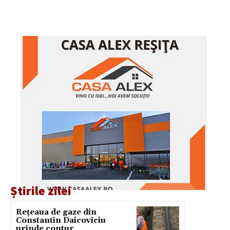
Știrile zilei
Rețeaua de gaze din
Constantin Daicoviciu
prinde contur