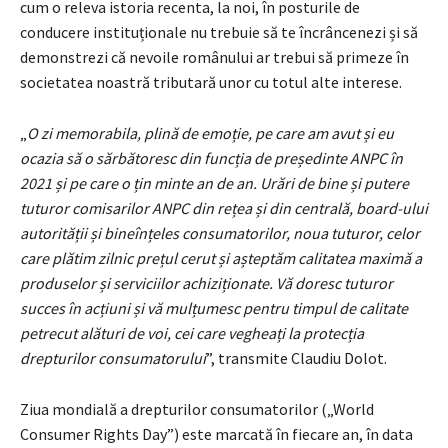
cum o releva istoria recenta, la noi, în posturile de
conducere instituționale nu trebuie să te încrâncenezi și să
demonstrezi că nevoile românului ar trebui să primeze în
societatea noastră tributară unor cu totul alte interese.
„
O zi memorabila, plină de emoție, pe care am avut și eu
ocazia să o sărbătoresc din funcția de președinte ANPC în
2021 și pe care o țin minte an de an. Urări de bine și putere
tuturor comisarilor ANPC din rețea și din centrală, board-ului
autorității și bineînțeles consumatorilor, noua tuturor, celor
care plătim zilnic prețul cerut și așteptăm calitatea maximă a
produselor și serviciilor achiziționate. Vă doresc tuturor
succes în acțiuni și vă mulțumesc pentru timpul de calitate
petrecut alături de voi, cei care vegheați la protecția
drepturilor consumatorului
”, transmite Claudiu Dolot.
Ziua mondială a drepturilor consumatorilor („World
Consumer Rights Day”) este marcată în fiecare an, în data