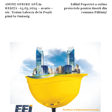
ANUNȚ OPRIRE APĂ în
Edilul Popovici a extins
REŞIŢA –15.03.2024 – avarie –
proiectele pentru tinerii din
str. Traian Lalescu de la Poștă
comuna Păltiniș!
până la Omiasig