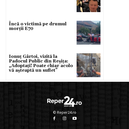
Încă o victimă pe drumul
morții E70
Ionuț Gârtoi, vizită la
Padocul Public din Reșița:
„Adoptați! Poate chiar acolo
vă așteaptă un suflet”
© Reper24.ro