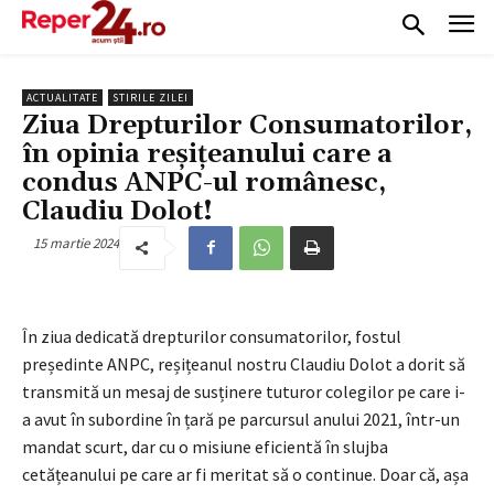
ACTUALITATE
STIRILE ZILEI
Ziua Drepturilor Consumatorilor,
în opinia reșițeanului care a
condus ANPC-ul românesc,
Claudiu Dolot!
15 martie 2024
În ziua dedicată drepturilor consumatorilor, fostul
președinte ANPC, reșițeanul nostru Claudiu Dolot a dorit să
transmită un mesaj de susținere tuturor colegilor pe care i-
a avut în subordine în țară pe parcursul anului 2021, într-un
mandat scurt, dar cu o misiune eficientă în slujba
cetățeanului pe care ar fi meritat să o continue. Doar că, așa