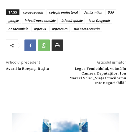
TAGS
caras-severin
colegiu prefectural
danila milos
DSP
google
infectii nosocomiale
infectii spitale
Ioan Dragomir
nosocomiale
reper 24
reper24.ro
stiri caras-severin
Articolul precedent
Articolul următor
Avarii la Bocșa și Reșița
Legea Femicidului, votată în
Camera Deputaților. Ion
Marcel Vela: „Viața femeilor nu
este negociabilă”