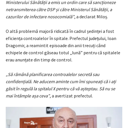
Ministerului Sănătății a emis un ordin care să sancționeze
netransmiterea către DSP și către Ministerul Sănătății, a
cazurilor de infectare nosocomială”
, a declarat Miloș.
O altă problemă majoră ridicată în cadrul ședinței a fost
eficiența controalelor în spitale. Prefectul județului, Ioan
Dragomir, a reamintit episoade din anii trecuți când
echipele de control găseau totul „lună” pentru că spitalele
erau anunțate din timp de control.
„Să rămână planificarea controalelor secretă sau
confidențială. Ne aducem aminte cum îmi spuneați că i-ați
găsit în regulă la spitalul X pentru că vă așteptau. Să nu se
mai întâmple așa ceva”
, a avertizat prefectul.