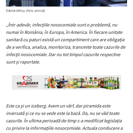
Dănilă Miloș (foto arhivă)
„Într-adevăr, infecțiile nosocomiale sunt o problemă, nu
numai în România, în Europa, în America. În fiecare unitate
sanitară cu paturi există un compartiment care are obligația
de a verifica, analiza, monitoriza, transmite toate cazurile de
infecții nosocomiale. Dar nu tot timpul cazurile respective
sunt și raportate.
Este ca și un iceberg. Avem un vârf, dar piramida este
inversată și ce nu se vede este la bază. Da, nu se văd toate
cazurile. În ultima perioadă de timp s-a modificat legislația
cu privire la informațiile nosocomiale. Actuala conducere a