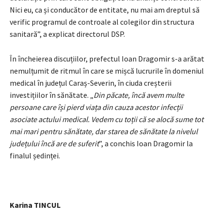
Nici eu, ca și conducător de entitate, nu mai am dreptul să
verific programul de controale al colegilor din structura
sanitară”, a explicat directorul DSP.
În încheierea discuțiilor, prefectul Ioan Dragomir s-a arătat
nemulțumit de ritmul în care se mișcă lucrurile în domeniul
medical în județul Caraș-Severin, în ciuda creșterii
investițiilor în sănătate. „
Din păcate, încă avem multe
persoane care își pierd viața din cauza acestor infecții
asociate actului medical. Vedem cu toții că se alocă sume tot
mai mari pentru sănătate, dar starea de sănătate la nivelul
județului încă are de suferit
”, a conchis Ioan Dragomir la
finalul ședinței.
Karina TINCUL