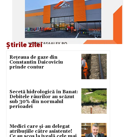
Știrile zilei
Rețeaua de gaze din
Constantin Daicoviciu
prinde contur
Secetă hidrologică în Banat:
Debitele râurilor au scăzut
sub 30% din normalul
perioadei
Medici care și-au delegat
atribuțiile către asistente!
Ce au scos la iveală cele mai