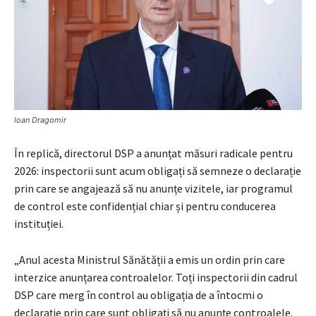
Ioan Dragomir
În replică, directorul DSP a anunțat măsuri radicale pentru
2026: inspectorii sunt acum obligați să semneze o declarație
prin care se angajează să nu anunțe vizitele, iar programul
de control este confidențial chiar și pentru conducerea
instituției.
„Anul acesta Ministrul Sănătății a emis un ordin prin care
interzice anunțarea controalelor. Toți inspectorii din cadrul
DSP care merg în control au obligația de a întocmi o
declarație prin care sunt obligați să nu anunțe controalele.