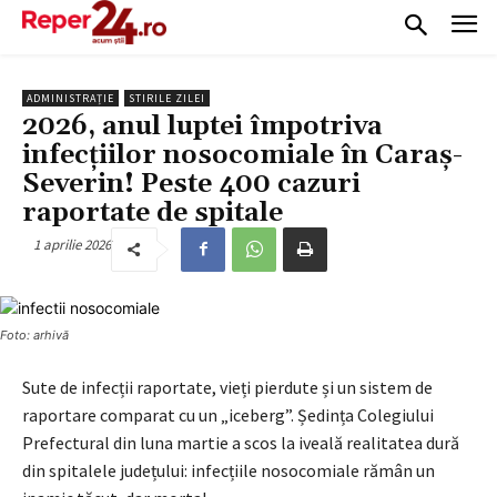
ADMINISTRAȚIE
STIRILE ZILEI
2026, anul luptei împotriva
infecțiilor nosocomiale în Caraș-
Severin! Peste 400 cazuri
raportate de spitale
1 aprilie 2026
Foto: arhivă
Sute de infecții raportate, vieți pierdute și un sistem de
raportare comparat cu un „iceberg”. Ședința Colegiului
Prefectural din luna martie a scos la iveală realitatea dură
din spitalele județului: infecțiile nosocomiale rămân un