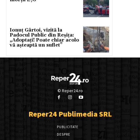
Ionuț Gârtoi, vizită la
Padocul Public din Reșița:
„Adoptați! Poate chiar acolo
vă așteaptă un suflet”
© Reper24.ro
Reper24 Publimedia SRL
PUBLICITATE
DESPRE