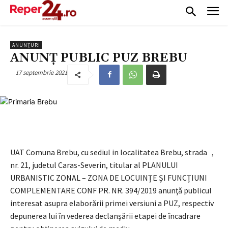
ANUNȚURI
ANUNŢ PUBLIC PUZ BREBU
17 septembrie 2021
UAT Comuna Brebu, cu sediul in localitatea Brebu, strada ,
nr. 21, judetul Caras-Severin, titular al PLANULUI
URBANISTIC ZONAL – ZONA DE LOCUINȚE ȘI FUNCȚIUNI
COMPLEMENTARE CONF PR. NR. 394/2019 anunţă publicul
interesat asupra elaborării primei versiuni a PUZ, respectiv
depunerea lui în vederea declanşării etapei de încadrare