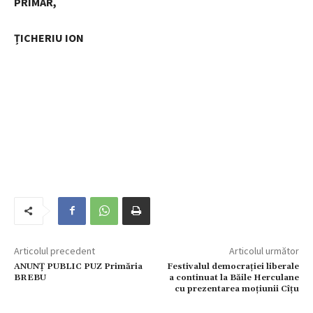
PRIMAR,
ȚICHERIU ION
Articolul precedent
Articolul următor
ANUNŢ PUBLIC PUZ Primăria
Festivalul democrației liberale
BREBU
a continuat la Băile Herculane
cu prezentarea moțiunii Cîțu