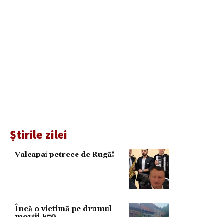
Știrile zilei
Valeapai petrece de Rugă!
Încă o victimă pe drumul
morții E70