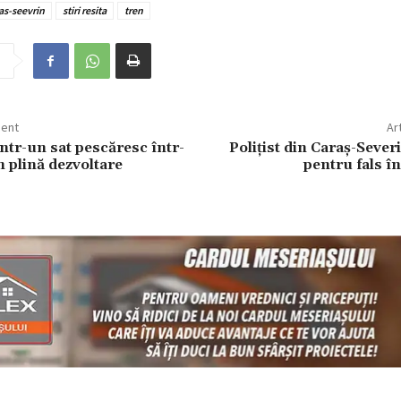
ras-seevrin
stiri resita
tren
dent
Ar
ntr-un sat pescăresc într-
Polițist din Caraș-Severi
 plină dezvoltare
pentru fals în