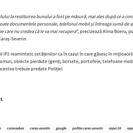
ului la restituirea bunului a fost pe măsură, mai ales după ce a cons
toate documentele personale, telefonul mobil și întreaga sumă de 
 pe care nu credea că le va mai recupera
”, precizează Alina Boeru, p
Caraș-Severin.
 IPJ reamintesc cetățenilor ca în cazul în care găsesc în mijloacel
comun, obiecte pierdute (genți, borsete, portofele, telefoane mob
cestea trebuie predate Poliției.
UL
a
caransebes
caras-sevetin
google
politie caras-severin
reper 24
repe