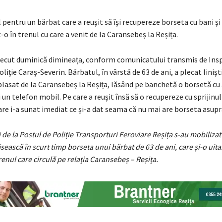
 pentru un bărbat care a reușit să își recupereze borseta cu bani 
t-o în trenul cu care a venit de la Caransebeș la Reșița.
recut duminică dimineața, conform comunicatului transmis de Ins
liție Caraș-Severin. Bărbatul, în vârstă de 63 de ani, a plecat linișt
plasat de la Caransebeș la Reșița, lăsând pe banchetă o borsetă c
i un telefon mobil. Pe care a reușit însă să o recupereze cu sprijinul 
are i-a sunat imediat ce și-a dat seama că nu mai are borseta asupra
i de la Postul de Poliție Transporturi Feroviare Reșița s-au mobilizat
ăsească în scurt timp borseta unui bărbat de 63 de ani, care și-o uita
renul care circulă pe relația Caransebeș – Reșița.