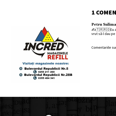
1 COME
Petru Sulim
✍️🇹🇷🇷🇴Eu am 
vrut să-l dau pe
Comentariile sun