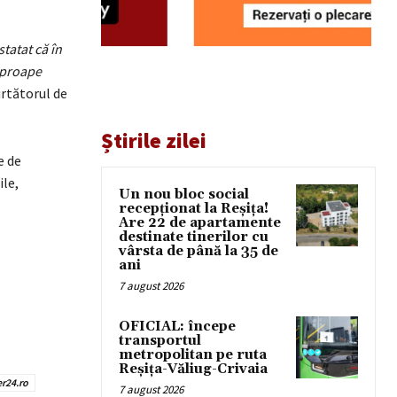
tatat că în
aproape
urtătorul de
Știrile zilei
e de
ile,
Un nou bloc social
recepționat la Reșița!
Are 22 de apartamente
destinate tinerilor cu
vârsta de până la 35 de
ani
7 august 2026
OFICIAL: începe
transportul
metropolitan pe ruta
Reșița-Văliug-Crivaia
r24.ro
7 august 2026