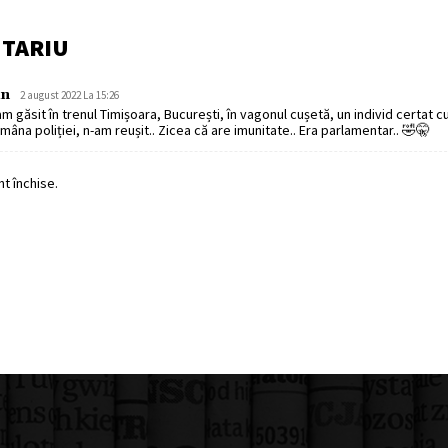
NTARIU
an
2 august 2022 La 15:26
găsit în trenul Timișoara, București, în vagonul cușetă, un individ certat c
 mâna poliției, n-am reușit.. Zicea că are imunitate.. Era parlamentar.. 🤣🤫
t închise.