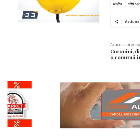
resita
stiri ca
Acțiune
Articolul prece
Coronini, di
o comună în