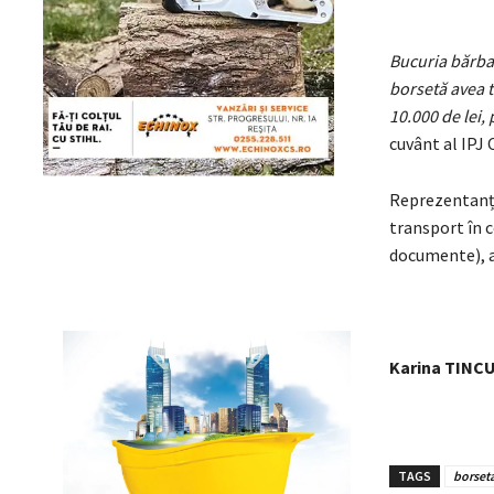
Bucuria bărbat
borsetă avea 
10.000 de lei,
cuvânt al IPJ 
Reprezentanții
transport în 
documente), a
Karina TINC
TAGS
borset