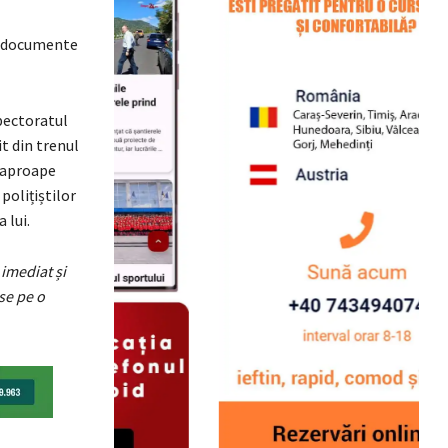
și documente
pectoratul
it din trenul
u aproape
polițiștilor
 lui.
 imediat și
se pe o