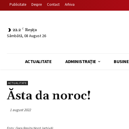
Publicitate
Despre
Contact
Arhiva
22.2
C
Reșița
Sâmbătă, 08 August 26
ACTUALITATE
ADMINISTRAȚIE
BUSINE
ACTUALITATE
Ăsta da noroc!
1 august 2022
Foto: Gara Reșița Nord (arhivă)