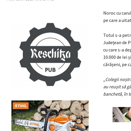
Noroc cu carul
pe care a uita
Totul s-a pet
Județean de Po
cu care s-a de
10.000 de lei ș
cărășeni, pe c
„
Colegii noștr
au reușit să g
banchetă, în t