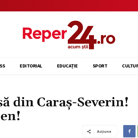
SS
EDITORIAL
EDUCAȚIE
SPORT
CULTU
să din Caraș-Severin!
ben!
Acțiune