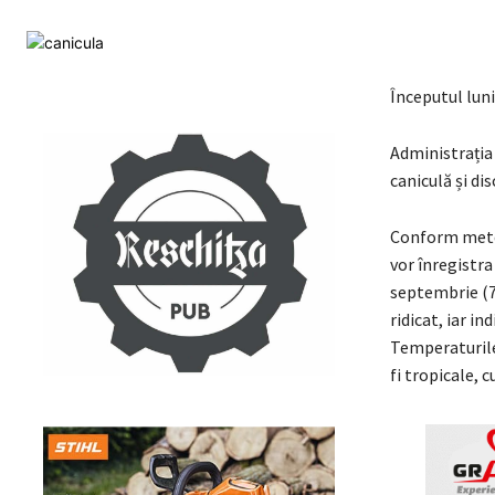
Începutul luni
Administrația
caniculă și di
Conform meteo
vor înregistra
septembrie (7
ridicat, iar i
Temperaturile 
fi tropicale,