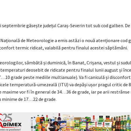
i septembrie găsește județul Caraș-Severin tot sub cod galben. De 
 Națională de Meteorologie a emis astăzi o nouă atenționare cod 
sconfort termic ridicat, valabilă pentru finalul acestei săptămâni.
rologilor, sâmbătă și duminică, în Banat, Crișana, vestul și sudul
 temperaturi deosebit de ridicate pentru finalul lunii august și înce
…10 grade peste mediile multianuale). Va fi caniculă și disconfort
ndicele temperatură-umezeală (ITU) va depăși ușor pragul critic de 80
maxime vor fi în general de 34…36 de grade, iar pe arii restrânse 
 cu minime de 17…22 de grade.