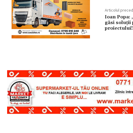
Articolul prece
Ioan Popa: „
găsi soluții
proiectului!