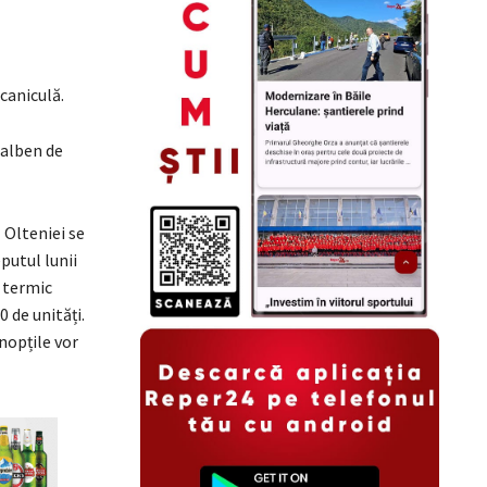
caniculă.
galben de
 Olteniei se
putul lunii
 termic
 de unități.
nopțile vor