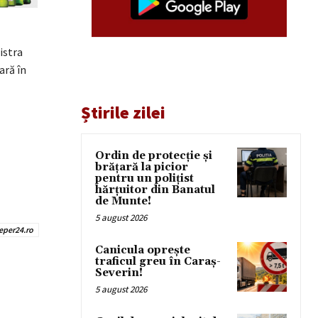
istra
ară în
Știrile zilei
Ordin de protecție și
brățară la picior
pentru un polițist
hărțuitor din Banatul
de Munte!
5 august 2026
eper24.ro
Canicula oprește
traficul greu în Caraș-
Severin!
5 august 2026