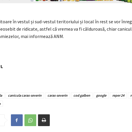
oare în vestul și sud-vestul teritoriului și local în rest se vor înreg
osebit de ridicate, astfel că vremea va fi călduroasă, chiar canicul
amiezelor, mai informează ANM.
UL
la
canicula caras-severin
caras-severin
cod galben
google
reper 24
r
n