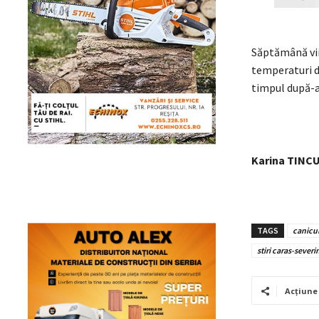
Săptămână viit
temperaturi de
timpul după-
Karina TINC
TAGS
canicu
stiri caras-severi
Acțiune