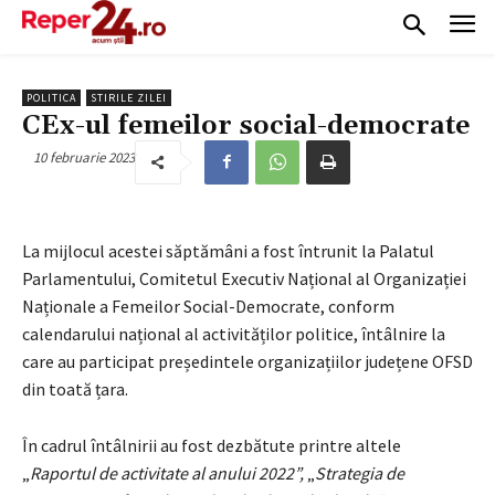
POLITICA
STIRILE ZILEI
CEx-ul femeilor social-democrate
10 februarie 2023
La mijlocul acestei săptămâni a fost întrunit la Palatul
Parlamentului, Comitetul Executiv Național al Organizației
Naționale a Femeilor Social-Democrate, conform
calendarului național al activităților politice, întâlnire la
care au participat președintele organizațiilor județene OFSD
din toată țara.
În cadrul întâlnirii au fost dezbătute printre altele
„
Raportul de activitate al anului 2022”,
„
Strategia de