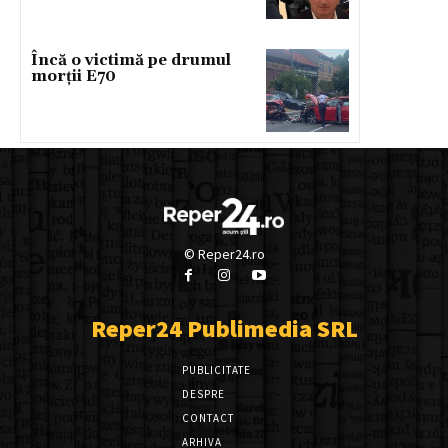
Încă o victimă pe drumul
morții E70
© Reper24.ro
Reper24 Publimedia SRL
PUBLICITATE
DESPRE
CONTACT
ARHIVA