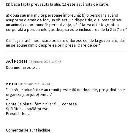
(2) Dacă fapta prevăzută la alin. (1) este săvârșită de către:
a) două sau mai multe persoane împreună; b) o persoană având
asupra sa o armă de foc, un obiect, un dispozitiv, o substanță sau
un animal ce pot pune în pericol viața, sănătatea ori integritatea
corporală a persoanelor, pedeapsa este închisoarea de la 2 la 7 ani.”
Cam așa arată modificare pe care o doresc cei de la guvernare, dar
nu se spune nimic despre ea prin presă. Oare de ce ?
avlFCRB
10 februarie 2023 La 20:43
Doamne fereste …
zero
10 februarie 2023 La 23:43
”Lucrările adunării ce au reunit peste 60 de doamne, președinte ale
organizațiilor județene …”
–
Conte (la plural, feminin) ar fi … contese.
Spălător … spălătorese.
Președinte …
Comentariile sunt închise.