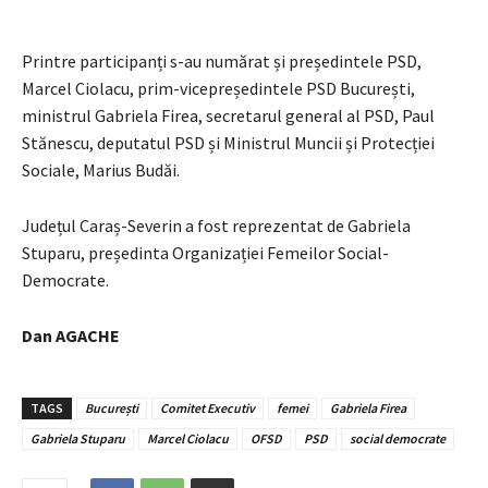
Printre participanți s-au numărat și președintele PSD,
Marcel Ciolacu, prim-vicepreședintele PSD București,
ministrul Gabriela Firea, secretarul general al PSD, Paul
Stănescu, deputatul PSD și Ministrul Muncii și Protecției
Sociale, Marius Budăi.
Județul Caraș-Severin a fost reprezentat de Gabriela
Stuparu, președinta Organizației Femeilor Social-
Democrate.
Dan AGACHE
TAGS
București
Comitet Executiv
femei
Gabriela Firea
Gabriela Stuparu
Marcel Ciolacu
OFSD
PSD
social democrate