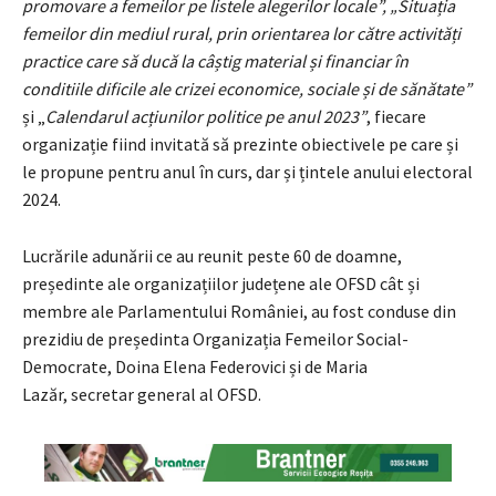
promovare a femeilor pe listele alegerilor locale”, „Situația
femeilor din mediul rural, prin orientarea lor către activități
practice care să ducă la câștig material și financiar în
conditiile dificile ale crizei economice, sociale și de sănătate”
și „
Calendarul acțiunilor politice pe anul 2023”
, fiecare
organizație fiind invitată să prezinte obiectivele pe care și
le propune pentru anul în curs, dar și țintele anului electoral
2024.
Lucrările adunării ce au reunit peste 60 de doamne,
președinte ale organizațiilor județene ale OFSD cât și
membre ale Parlamentului României, au fost conduse din
prezidiu de președinta Organizația Femeilor Social-
Democrate, Doina Elena Federovici și de Maria
Lazăr, secretar general al OFSD.