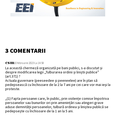
3 COMENTARII
csm
10 februarie 2023 La 14:58
La această chermeză organizată pe bani publici, s-a discutat și
despre modificarea legii „Tulburarea ordinii și liniștii publice”
(art.371) ?
Actuala guvernare (peeseedee și peeneelee) are în plan să
pedepsească cu închisoare de la 2 la 7 ani pe cei care vor mai ieși la
proteste.
„(1) Fapta persoanei care, în public, prin violențe comise împotriva
persoanelor sau bunurilor ori prin amenințări sau atingeri grave
aduse demnității persoanelor, tulbură ordinea și liniștea publică se
pedepsește cu închisoare de la 1 an la 5 ani.