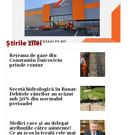
Știrile zilei
Rețeaua de gaze din
Constantin Daicoviciu
prinde contur
Secetă hidrologică în Banat:
Debitele râurilor au scăzut
sub 30% din normalul
perioadei
Medici care și-au delegat
atribuțiile către asistente!
Ce au scos la iveală cele mai