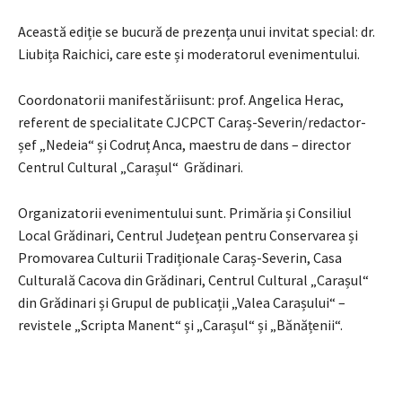
Această ediție se bucură de prezența unui invitat special: dr.
Liubița Raichici, care este și moderatorul evenimentului.
Coordonatorii manifestăriisunt: prof. Angelica Herac,
referent de specialitate CJCPCT Caraș-Severin/redactor-
șef „Nedeia“ și Codruț Anca, maestru de dans – director
Centrul Cultural „Carașul“ Grădinari.
Organizatorii evenimentului sunt. Primăria și Consiliul
Local Grădinari, Centrul Județean pentru Conservarea și
Promovarea Culturii Tradiționale Caraș-Severin, Casa
Culturală Cacova din Grădinari, Centrul Cultural „Carașul“
din Grădinari și Grupul de publicații „Valea Carașului“ –
revistele „Scripta Manent“ și „Carașul“ și „Bănățenii“.