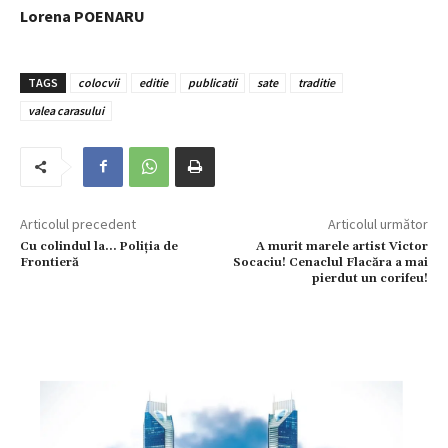
Lorena POENARU
TAGS
colocvii
editie
publicatii
sate
traditie
valea carasului
Articolul precedent
Articolul următor
Cu colindul la… Poliția de
A murit marele artist Victor
Frontieră
Socaciu! Cenaclul Flacăra a mai
pierdut un corifeu!