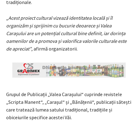
tradiționale.
„
Acest proiect cultural vizează identitatea locală și îl
organizăm și sprijinim cu bucurie deoarece și Valea
Carașului are un potențial cultural bine definit, iar dorința
oamenilor de a promova și valorifica valorile culturale este
de apreciat”
, afirmă organizatorii.
Grupul de Publicații „Valea Carașului“ cuprinde revistele
„Scripta Manent“, „Carașul“ și „Bănățenii“, publicații sătești
care tratează lumea satului tradițional, tradițiile și
obiceiurile specifice acestei Văi.