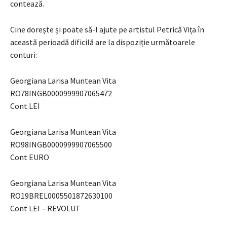
contează.
Cine dorește și poate să-l ajute pe artistul Petrică Vița în
această perioadă dificilă are la dispoziție următoarele
conturi:
Georgiana Larisa Muntean Vita
RO78INGB0000999907065472
Cont LEI
Georgiana Larisa Muntean Vita
RO98INGB0000999907065500
Cont EURO
Georgiana Larisa Muntean Vita
RO19BREL0005501872630100
Cont LEI – REVOLUT