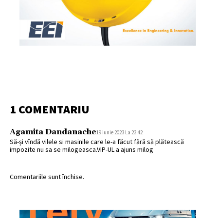
1 COMENTARIU
Agamita Dandanache
19 iunie 2023 La 23:42
Să-și vîndă vilele si masinile care le-a făcut fără să plătească
impozite nu sa se milogeasca.VIP-UL a ajuns milog
Comentariile sunt închise.