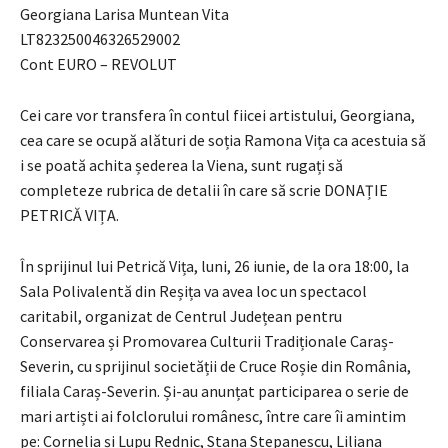
Georgiana Larisa Muntean Vita
LT823250046326529002
Cont EURO – REVOLUT
Cei care vor transfera în contul fiicei artistului, Georgiana,
cea care se ocupă alături de soția Ramona Vița ca acestuia să
i se poată achita șederea la Viena, sunt rugați să
completeze rubrica de detalii în care să scrie DONAȚIE
PETRICĂ VIȚA.
În sprijinul lui Petrică Vița, luni, 26 iunie, de la ora 18:00, la
Sala Polivalentă din Reșița va avea loc un spectacol
caritabil, organizat de Centrul Județean pentru
Conservarea și Promovarea Culturii Tradiționale Caraș-
Severin, cu sprijinul societății de Cruce Roșie din România,
filiala Caraș-Severin. Și-au anunțat participarea o serie de
mari artiști ai folclorului românesc, între care îi amintim
pe: Cornelia și Lupu Rednic, Stana Stepanescu, Liliana