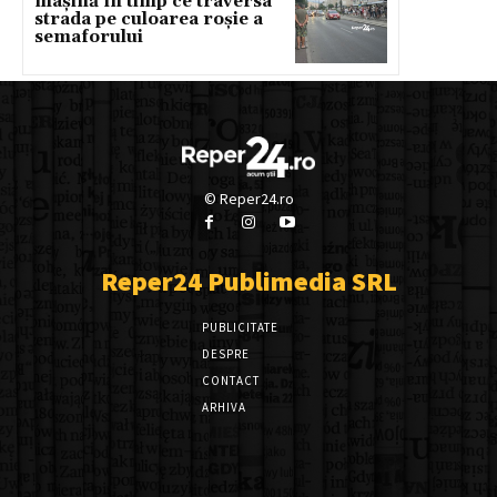
mașină în timp ce traversa
strada pe culoarea roșie a
semaforului
© Reper24.ro
Reper24 Publimedia SRL
PUBLICITATE
DESPRE
CONTACT
ARHIVA