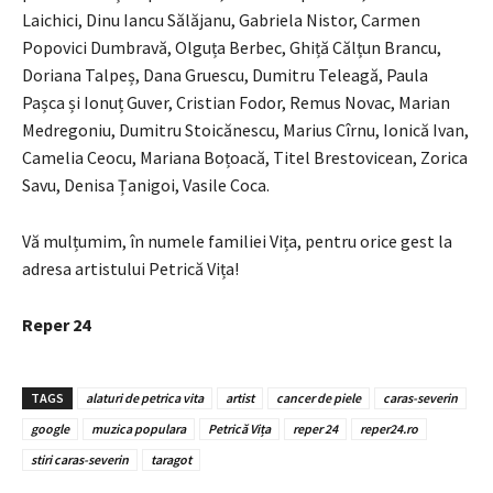
Laichici, Dinu Iancu Sălăjanu, Gabriela Nistor, Carmen
Popovici Dumbravă, Olguța Berbec, Ghiță Călțun Brancu,
Doriana Talpeș, Dana Gruescu, Dumitru Teleagă, Paula
Pașca și Ionuț Guver, Cristian Fodor, Remus Novac, Marian
Medregoniu, Dumitru Stoicănescu, Marius Cîrnu, Ionică Ivan,
Camelia Ceocu, Mariana Boțoacă, Titel Brestovicean, Zorica
Savu, Denisa Țanigoi, Vasile Coca.
Vă mulțumim, în numele familiei Vița, pentru orice gest la
adresa artistului Petrică Vița!
Reper 24
TAGS
alaturi de petrica vita
artist
cancer de piele
caras-severin
google
muzica populara
Petrică Vița
reper 24
reper24.ro
stiri caras-severin
taragot