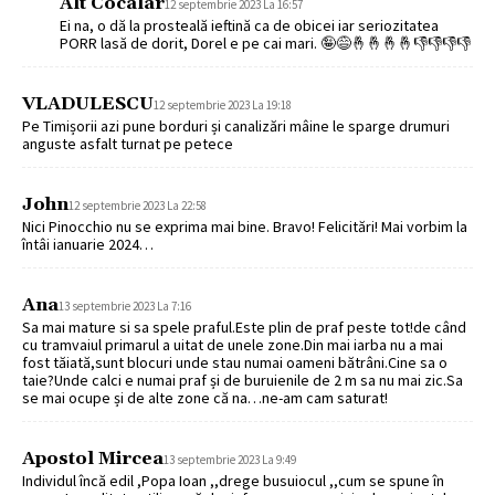
Alt Cocalar
12 septembrie 2023 La 16:57
Ei na, o dă la prosteală ieftină ca de obicei iar seriozitatea
PORR lasă de dorit, Dorel e pe cai mari. 🤪😅🤞🤞🤞🤞👎👎👎👎
VLADULESCU
12 septembrie 2023 La 19:18
Pe Timișorii azi pune borduri și canalizări mâine le sparge drumuri
anguste asfalt turnat pe petece
John
12 septembrie 2023 La 22:58
Nici Pinocchio nu se exprima mai bine. Bravo! Felicitări! Mai vorbim la
întâi ianuarie 2024…
Ana
13 septembrie 2023 La 7:16
Sa mai mature si sa spele praful.Este plin de praf peste tot!de când
cu tramvaiul primarul a uitat de unele zone.Din mai iarba nu a mai
fost tăiată,sunt blocuri unde stau numai oameni bătrâni.Cine sa o
taie?Unde calci e numai praf și de buruienile de 2 m sa nu mai zic.Sa
se mai ocupe și de alte zone că na…ne-am cam saturat!
Apostol Mircea
13 septembrie 2023 La 9:49
Individul încă edil ,Popa Ioan ,,drege busuiocul ,,cum se spune în