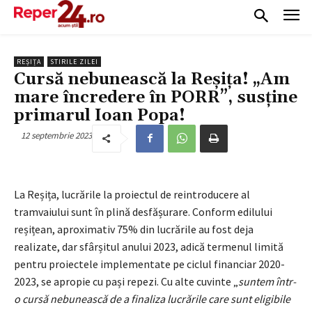
REȘIȚA
STIRILE ZILEI
Cursă nebunească la Reșița! „Am
mare încredere în PORR”, susține
primarul Ioan Popa!
12 septembrie 2023
La Reșița, lucrările la proiectul de reintroducere al
tramvaiului sunt în plină desfășurare. Conform edilului
reșițean, aproximativ 75% din lucrările au fost deja
realizate, dar sfârșitul anului 2023, adică termenul limită
pentru proiectele implementate pe ciclul financiar 2020-
2023, se apropie cu pași repezi. Cu alte cuvinte „
suntem într-
o cursă nebunească de a finaliza lucrările care sunt eligibile