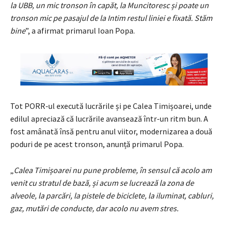
la UBB, un mic tronson în capăt, la Muncitoresc și poate un
tronson mic pe pasajul de la Intim restul liniei e fixată. Stăm
bine
”, a afirmat primarul Ioan Popa.
Tot PORR-ul execută lucrările și pe Calea Timișoarei, unde
edilul apreciază că lucrările avansează într-un ritm bun. A
fost amânată însă pentru anul viitor, modernizarea a două
poduri de pe acest tronson, anunță primarul Popa.
„
Calea Timișoarei nu pune probleme, în sensul că acolo am
venit cu stratul de bază, și acum se lucrează la zona de
alveole, la parcări, la pistele de biciclete, la iluminat, cabluri,
gaz, mutări de conducte, dar acolo nu avem stres.