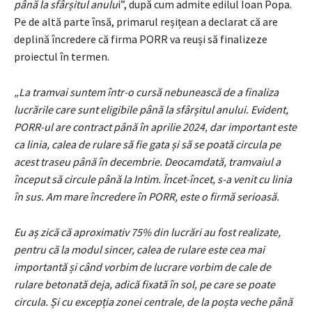
până la sfârșitul anulu
i”, după cum admite edilul Ioan Popa.
Pe de altă parte însă, primarul reșițean a declarat că are
deplină încredere că firma PORR va reuși să finalizeze
proiectul în termen.
„La tramvai suntem într-o cursă nebunească de a finaliza
lucrările care sunt eligibile până la sfârșitul anului. Evident,
PORR-ul are contract până în aprilie 2024, dar important este
ca linia, calea de rulare să fie gata și să se poată circula pe
acest traseu până în decembrie. Deocamdată, tramvaiul a
început să circule până la Intim. Încet-încet, s-a venit cu linia
în sus. Am mare încredere în PORR, este o firmă serioasă.
Eu aș zică că aproximativ 75% din lucrări au fost realizate,
pentru că la modul sincer, calea de rulare este cea mai
importantă și când vorbim de lucrare vorbim de cale de
rulare betonată deja, adică fixată în sol, pe care se poate
circula. Și cu excepția zonei centrale, de la poșta veche până