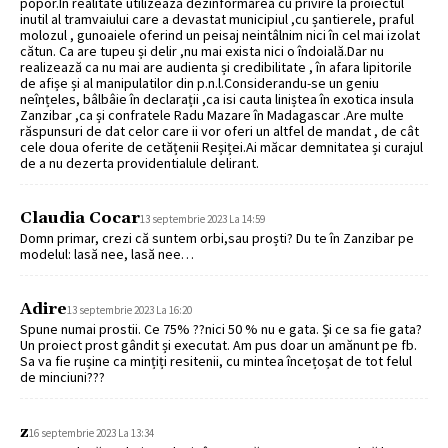
popor.In realitate utilizează dezinformarea cu privire la proiectul
inutil al tramvaiului care a devastat municipiul ,cu șantierele, praful
molozul , gunoaiele oferind un peisaj neintâlnim nici în cel mai izolat
cătun. Ca are tupeu și delir ,nu mai exista nici o îndoială.Dar nu
realizează ca nu mai are audienta și credibilitate , în afara lipitorile
de afișe și al manipulatilor din p.n.l.Considerandu-se un geniu
neînțeles, bâlbâie în declarații ,ca isi cauta liniștea în exotica insula
Zanzibar ,ca și confratele Radu Mazare în Madagascar .Are multe
răspunsuri de dat celor care ii vor oferi un altfel de mandat , de cât
cele doua oferite de cetățenii Reșiței.Ai măcar demnitatea și curajul
de a nu dezerta providentialule delirant.
Claudia Cocar
13 septembrie 2023 La 14:59
Domn primar, crezi că suntem orbi,sau proști? Du te în Zanzibar pe
modelul: lasă nee, lasă nee…
Adire
13 septembrie 2023 La 16:20
Spune numai prostii. Ce 75% ??nici 50 % nu e gata. Și ce sa fie gata?
Un proiect prost gândit și executat. Am pus doar un amănunt pe fb.
Sa va fie rușine ca mințiți resitenii, cu mintea încețoșat de tot felul
de minciuni???
z
16 septembrie 2023 La 13:34