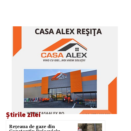
Știrile zilei
Rețeaua de gaze din