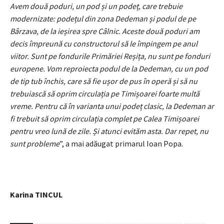
Avem două poduri, un pod și un podeț, care trebuie
modernizate: podețul din zona Dedeman și podul de pe
Bârzava, de la ieșirea spre Câlnic. Aceste două poduri am
decis împreună cu constructorul să le împingem pe anul
viitor. Sunt pe fondurile Primăriei Reșița, nu sunt pe fonduri
europene. Vom reproiecta podul de la Dedeman, cu un pod
de tip tub închis, care să fie ușor de pus în operă și să nu
trebuiască să oprim circulația pe Timișoarei foarte multă
vreme. Pentru că în varianta unui podeț clasic, la Dedeman ar
fi trebuit să oprim circulația complet pe Calea Timișoarei
pentru vreo lună de zile. Și atunci evităm asta. Dar repet, nu
sunt probleme
”, a mai adăugat primarul Ioan Popa.
Karina TINCUL