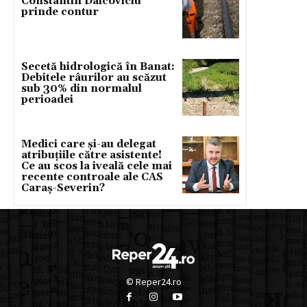
Constantin Daicoviciu
prinde contur
Secetă hidrologică în Banat:
Debitele râurilor au scăzut
sub 30% din normalul
perioadei
Medici care și-au delegat
atribuțiile către asistente!
Ce au scos la iveală cele mai
recente controale ale CAS
Caraș-Severin?
© Reper24.ro