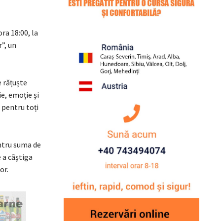
ra 18:00, la
”, un
e rățuște
e, emoție și
pentru toți
entru suma de
e a câștiga
or.