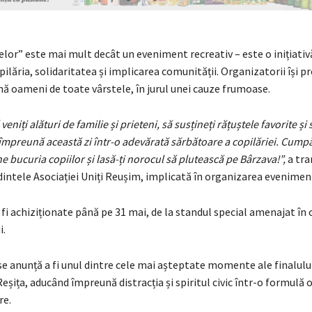
lor” este mai mult decât un eveniment recreativ – este o inițiativ
ilăria, solidaritatea și implicarea comunității. Organizatorii își p
ă oameni de toate vârstele, în jurul unei cauze frumoase.
veniți alături de familie și prieteni, să susțineți rățuștele favorite și 
mpreună această zi într-o adevărată sărbătoare a copilăriei. Cump
ne bucuria copiilor și lasă-ți norocul să plutească pe Bârzava!”,
a tra
intele Asociației Uniți Reușim, implicată în organizarea eveniment
fi achiziționate până pe 31 mai, de la standul special amenajat în c
i.
e anunță a fi unul dintre cele mai așteptate momente ale finalulu
eșița, aducând împreună distracția și spiritul civic într-o formulă o
re.