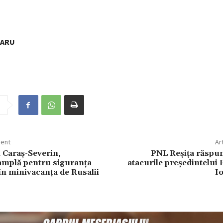
NARU
dent
Ar
in Caraș-Severin,
PNL Reșița răspun
amplă pentru siguranța
atacurile președintelui 
 în minivacanța de Rusalii
I