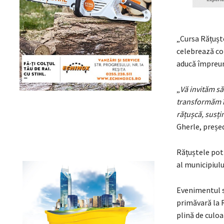
„Cursa Rățuște
celebrează cop
aducă împreun
„
Vă invităm să 
transformăm î
rățușcă, susți
Gherle, președ
Rățuștele pot 
al municipiulu
Evenimentul s
primăvară la R
plină de culoa