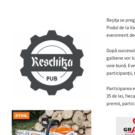
Reșița se preg
Podul de la Va
eveniment dedi
După succesul 
galbene vor lu
voie bună. Ev
participanții, 
Participarea e
35 de lei, fie
premii, partic