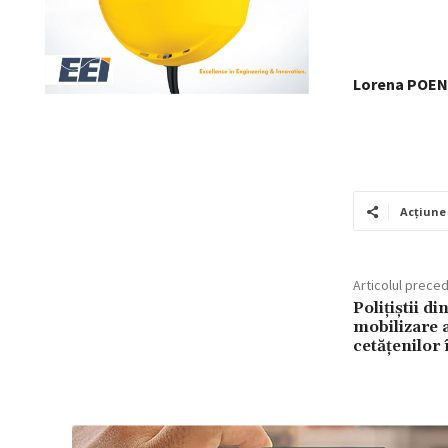
Lorena POE
Acțiune
Articolul prece
Polițiștii d
mobilizare 
cetățenilor