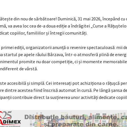
ătește din nou de sărbătoare! Duminică, 31 mai 2026, începând cu o
mă, va avea loc cea de-a doua ediție a îndrăgitei „Curse a Rățuștelor
cat copiilor, familiilor și întregii comunități.
primei ediții, organizatorii anunță o revenire spectaculoasă: mii d
a startul pe apele râului Bârzava, într-o atmosferă plină de energi
enimentul promite nu doar competiție, ci și momente memorabile 
indiferent de vârstă.
ste accesibilă și simplă. Cei interesați pot achiziționa o rățușcă p
care dintre acestea fiind înscrisă automat în cursă. Pe lângă șansa d
ipanții contribuie direct la susținerea unor activități dedicate copiil