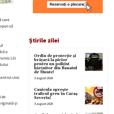
ă care
ropun să
Știrile zilei
să
ără o
Ordin de protecție și
nsmis Lili
brățară la picior
pentru un polițist
ului.
hărțuitor din Banatul
de Munte!
entrul civic
5 august 2026
Canicula oprește
traficul greu în Caraș-
i de
Severin!
riginală și
5 august 2026