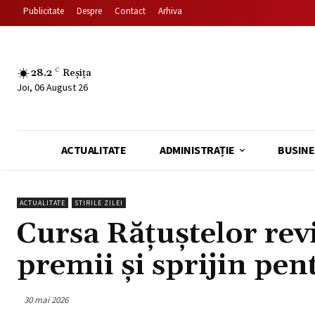
Publicitate
Despre
Contact
Arhiva
28.2
C
Reșița
Joi, 06 August 26
ACTUALITATE
ADMINISTRAȚIE
BUSINE
ACTUALITATE
STIRILE ZILEI
Cursa Rățuștelor revi
premii și sprijin pen
30 mai 2026