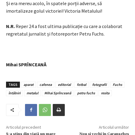
Și era mereu acolo, în spatele porții adverse, să
imortalizeze golul victoriei! Victoria Metalului!
N.R.
Reper 24 a fost ultima publicație cu care a colaborat
regretatul jurnalist și fotoreporter Petru Fuchs.
Mihai SPRÎNCEANĂ
TAGS
aparat
cafenea
editorial
fotbal
fotografii
Fuchs
întâlniri
metalul
Mihai Sprînceană
petru fuchs
resita
Articolul precedent
Articolul următor
S-a stins din viață un mare
Nou și vechi în Caransebeș