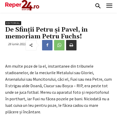
EDITORIAL
De Sfinții Petru și Pavel, in
memoriam Petru Fuchs!
28 iunie 2022
Am multe poze de la el, instantanee din tribunele
stadioanelor, de la meciurile Metalului sau Gloriei,
Arsenalului sau Muncitorului, căci el, Fuxi sau nea Petre, cum
îl strigau alde Doană, Ciucur sau Boșca – RIP, era peste tot
unde se juca fotbal. Mereu cu aparatul foto și reportofonul
în porthart, iar Fuxi nu făcea pozele pe bani. Niciodată nu a
luat cuiva un leu pentru poze, le făcea cadou cu mare
plăcere și încântare.