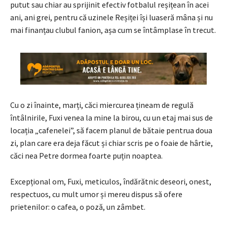
putut sau chiar au sprijinit efectiv fotbalul reșițean în acei
ani, ani grei, pentru că uzinele Reșiței își luaseră mâna și nu
mai finanțau clubul fanion, așa cum se întâmplase în trecut.
Cu o zi înainte, marți, căci miercurea țineam de regulă
întâlnirile, Fuxi venea la mine la birou, cu un etaj mai sus de
locația „cafenelei”, să facem planul de bătaie pentrua doua
zi, plan care era deja făcut și chiar scris pe o foaie de hârtie,
căci nea Petre dormea foarte puțin noaptea.
Excepțional om, Fuxi, meticulos, îndărătnic deseori, onest,
respectuos, cu mult umor și mereu dispus să ofere
prietenilor: o cafea, o poză, un zâmbet.