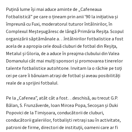
Puțină lume își mai aduce aminte de „Cafeneaua
Fotbalistică” pe care o țineam prin anii ’90 la inițiativa și
împreună cu Fuxi, moderatorul tuturor întâlnirilor, în
Complexul Meșteșugăresc de lângă Primăria Reșița. Scopul
organizării săptămânale a…întâlnirilor fotbalistice a fost
acela de a apropia cele două cluburi de fotbal din Reșița,
Metalul și Gloria, de a aduce în preajma clubului din Valea
Domanului cât mai mulți sponsori și promovarea tinerelor
talente fotbalistice autohtone. Invitam la o răchie pe toți
cei pe care îi bănuiam atrași de fotbal și aveau posibilități
reale de a sprijini fotbalul.
Pe la „Cafenea”, atât cât a fost…deschisă, au trecut G.P.
Bălan, S. Frunzăverde, Ioan Mircea Popa, Secoșan și Duki
Popovici de la Timișoara, conducătorii de cluburi,
conducătorii galeriilor, fotbaliști retrași sau în activitate,
patroni de firme, directori de instituții, oameni care ar fi