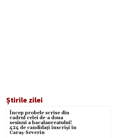
Știrile zilei
Încep probele scrise din
cadrul celei de-a doua
sesiuni a bacalaureatului!
424 de candidați înscriși în
Caraș-Severin