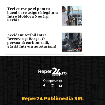
Trei curse pe zi pentru
bacul care asigură legătura
între Moldova Nouă și
Serbia
Accident teribil între
Berzovia și Bocșa. O
persoană carbonizată,
găsită într-un autoturism!
© Reper24.ro
Reper24 Publimedia SRL