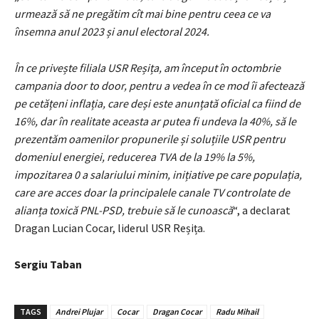
urmează să ne pregătim cît mai bine pentru ceea ce va
însemna anul 2023 și anul electoral 2024.
În ce privește filiala USR Reșița, am început în octombrie
campania door to door, pentru a vedea în ce mod îi afectează
pe cetățeni inflația, care deși este anunțată oficial ca fiind de
16%, dar în realitate aceasta ar putea fi undeva la 40%, să le
prezentăm oamenilor propunerile și soluțiile USR pentru
domeniul energiei, reducerea TVA de la 19% la 5%,
impozitarea 0 a salariului minim, inițiative pe care populația,
care are acces doar la principalele canale TV controlate de
alianța toxică PNL-PSD, trebuie să le cunoască
“, a declarat
Dragan Lucian Cocar, liderul USR Reșița.
Sergiu Taban
TAGS
Andrei Plujar
Cocar
Dragan Cocar
Radu Mihail