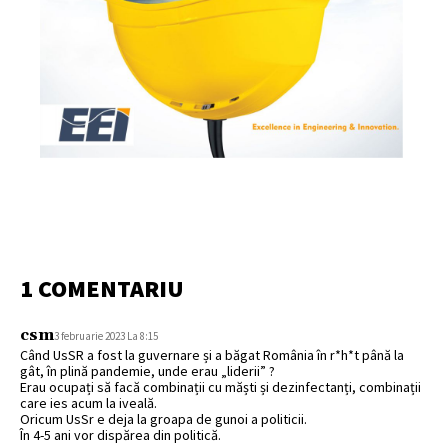
1 COMENTARIU
csm
3 februarie 2023 La 8:15
Când UsSR a fost la guvernare și a băgat România în r*h*t până la
gât, în plină pandemie, unde erau „liderii” ?
Erau ocupați să facă combinații cu măști și dezinfectanți, combinații
care ies acum la iveală.
Oricum UsSr e deja la groapa de gunoi a politicii.
În 4-5 ani vor dispărea din politică.