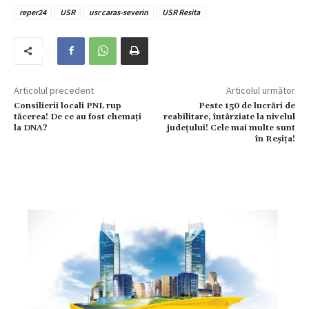
reper24
USR
usr caras-severin
USR Resita
Articolul precedent
Articolul următor
Consilierii locali PNL rup
Peste 150 de lucrări de
tăcerea! De ce au fost chemați
reabilitare, întârziate la nivelul
la DNA?
județului! Cele mai multe sunt
în Reșița!