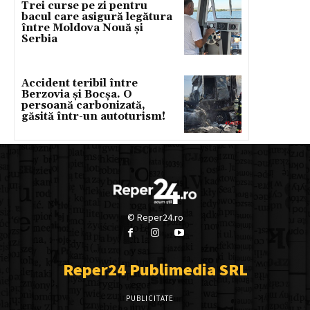
Trei curse pe zi pentru
bacul care asigură legătura
între Moldova Nouă și
Serbia
Accident teribil între
Berzovia și Bocșa. O
persoană carbonizată,
găsită într-un autoturism!
© Reper24.ro
Reper24 Publimedia SRL
PUBLICITATE