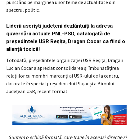
punctând pe marginea unor teme de actualitate din
spectrul politic.
Liderii useriști județeni dezlănțuiți la adresa
guvernării actuale PNL-PSD, catalogată de
președintele USR Reșița, Dragan Cocar ca fiind o
alianță toxică!
Totodată, președintele organizației USR Reșița, Dragan
Lucian Cocar a apreciat consolidarea și îmbunătățirea
relațiilor cu membri marcanți ai USR-ului de la centru,
datorate în special președintelui Plujar și a Biroului
Județean USR, recent format.
„
Suntem o echipă formată, care trage în aceeași direcție și