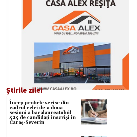
Știrile zilei
Încep probele scrise din
cadrul celei de-a doua
sesiuni a bacalaureatului!
424 de candidați înscriși în
Caraș-Severin