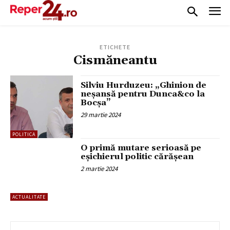
ETICHETE
Cismăneantu
Silviu Hurduzeu: „Ghinion de
neşansă pentru Dunca&co la
Bocşa”
29 martie 2024
POLITICA
O primă mutare serioasă pe
eșichierul politic cărășean
2 martie 2024
ACTUALITATE