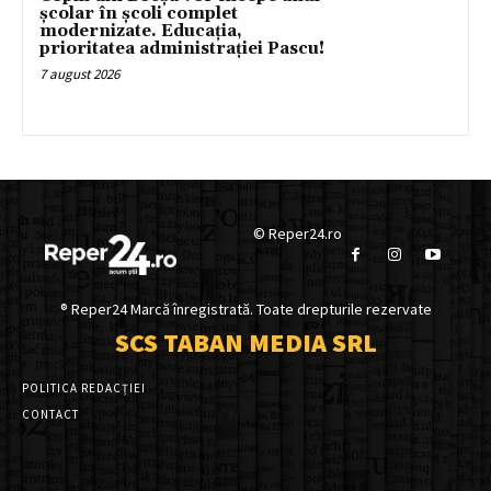
școlar în școli complet
modernizate. Educația,
prioritatea administrației Pascu!
7 august 2026
© Reper24.ro
® Reper24 Marcă înregistrată. Toate drepturile rezervate
SCS TABAN MEDIA SRL
POLITICA REDACȚIEI
CONTACT