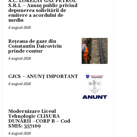
S.C. LORELAY GAZ PETROL
S.R.L – Anunț public privind
depunerea solicitării de
emitere a acordului de
mediu
6 august 2026
Rețeaua de gaze din
Constantin Daicoviciu
prinde contur
6 august 2026
CJCS – ANUNȚ IMPORTANT
6 august 2026
Modernizare Liceul
Tehnologic CLISURA
DUNĂRII –CORP B – Cod
SMIS: 357169
6 august 2026