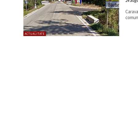
24 augu
Carava
comuna
ACTUALITATE