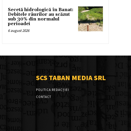
Secetă hidrologică în Banat:
Debitele râurilor au scăzut
sub 30% din normalul
perioadei
6 august 2026
SCS TABAN MEDIA SRL
POLITICA REDACȚIEI
CONTACT