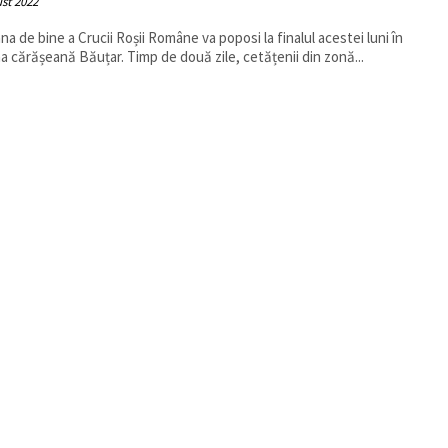
st 2022
na de bine a Crucii Roșii Române va poposi la finalul acestei luni în
 cărășeană Băuțar. Timp de două zile, cetățenii din zonă...