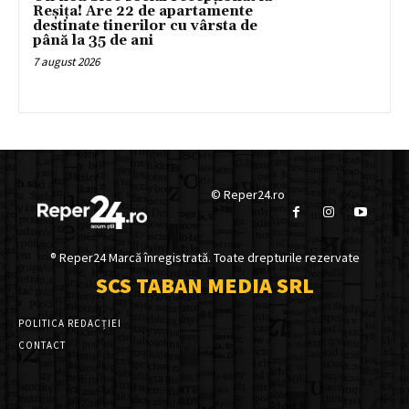
Reșița! Are 22 de apartamente
destinate tinerilor cu vârsta de
până la 35 de ani
7 august 2026
© Reper24.ro
® Reper24 Marcă înregistrată. Toate drepturile rezervate
SCS TABAN MEDIA SRL
POLITICA REDACȚIEI
CONTACT