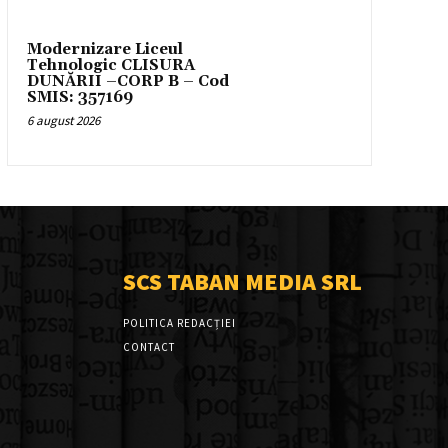
Modernizare Liceul
Tehnologic CLISURA
DUNĂRII –CORP B – Cod
SMIS: 357169
6 august 2026
SCS TABAN MEDIA SRL
POLITICA REDACȚIEI
CONTACT