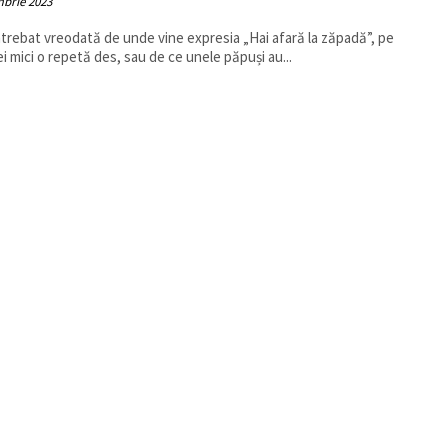
mbrie 2023
întrebat vreodată de unde vine expresia „Hai afară la zăpadă”, pe
ei mici o repetă des, sau de ce unele păpuși au...