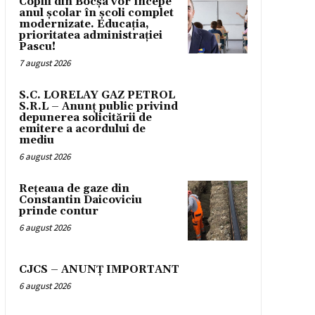
Copiii din Bocșa vor începe
anul școlar în școli complet
modernizate. Educația,
prioritatea administrației
Pascu!
7 august 2026
S.C. LORELAY GAZ PETROL
S.R.L – Anunț public privind
depunerea solicitării de
emitere a acordului de
mediu
6 august 2026
Rețeaua de gaze din
Constantin Daicoviciu
prinde contur
6 august 2026
CJCS – ANUNȚ IMPORTANT
6 august 2026