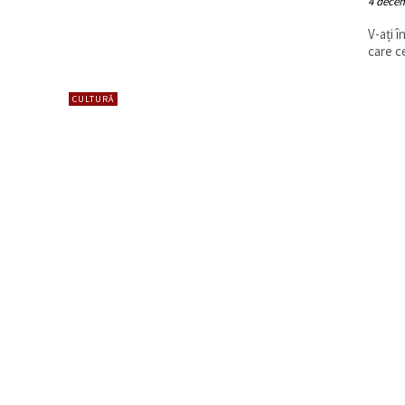
4 dece
V-ați 
care c
CULTURĂ