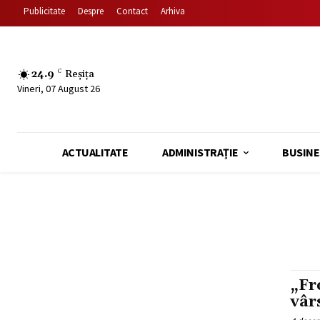
Publicitate
Despre
Contact
Arhiva
24.9
C
Reșița
Vineri, 07 August 26
ACTUALITATE
ADMINISTRAȚIE
BUSINE
„Fr
vâr