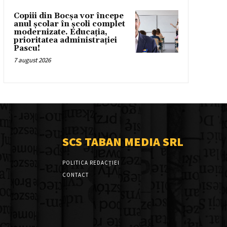
Copiii din Bocșa vor începe
anul școlar în școli complet
modernizate. Educația,
prioritatea administrației
Pascu!
7 august 2026
SCS TABAN MEDIA SRL
POLITICA REDACȚIEI
CONTACT