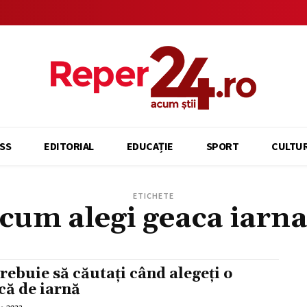
SS
EDITORIAL
EDUCAȚIE
SPORT
CULTU
ETICHETE
cum alegi geaca iarn
trebuie să căutați când alegeți o
că de iarnă