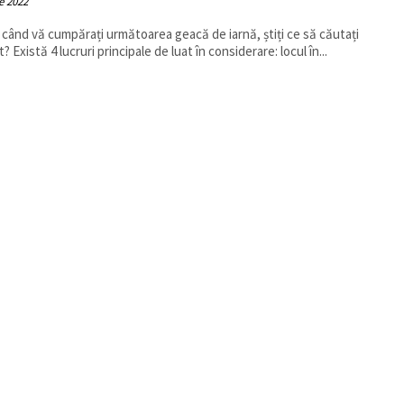
e 2022
 când vă cumpărați următoarea geacă de iarnă, știți ce să căutați
? Există 4 lucruri principale de luat în considerare: locul în...