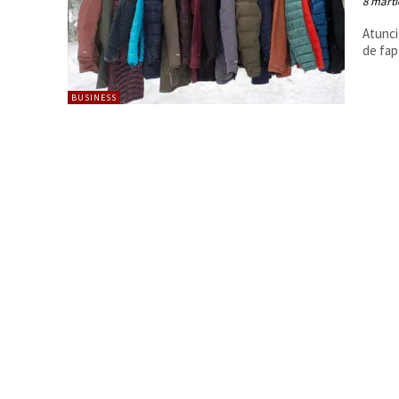
8 marti
Atunci
de fapt
BUSINESS