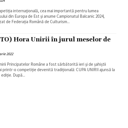
024
petiția internaţională, cea mai importantă pentru lumea
sului din Europa de Est și anume Campionatul Balcanic 2024,
zat de Federația Română de Culturism...
TO) Hora Unirii în jurul meselor de
arie 2022
nirii Principatelor Române a fost sărbătorită ieri și de șahiștii
ni printr-o competiție devenită tradițională: CUPA UNIRII ajunsă la
a ediție. După...