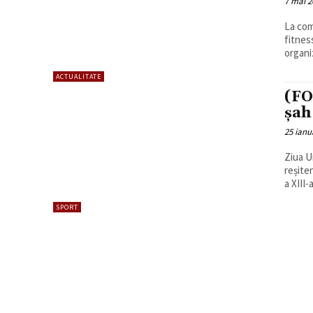
7 mai 2
La com
fitnes
organi
ACTUALITATE
(FO
șah
25 ianu
Ziua U
reșite
a XIII-
SPORT