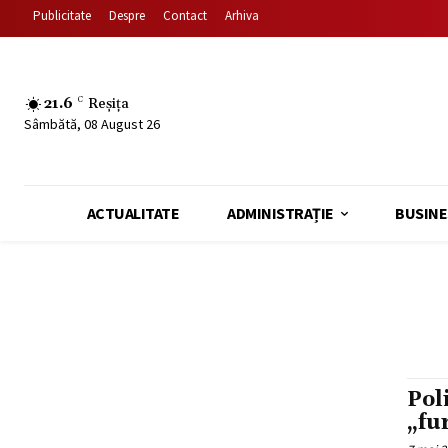
Publicitate
Despre
Contact
Arhiva
21.6
C
Reșița
Sâmbătă, 08 August 26
ACTUALITATE
ADMINISTRAȚIE
BUSINE
Pol
„fu