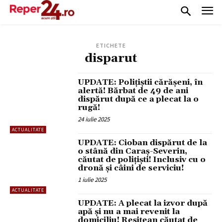
ETICHETE
disparut
UPDATE: Polițiștii cărășeni, în
alertă! Bărbat de 49 de ani
dispărut după ce a plecat la o
rugă!
24 iulie 2025
ACTUALITATE
UPDATE: Cioban dispărut de la
o stână din Caraș-Severin,
căutat de polițiști! Inclusiv cu o
dronă și câini de serviciu!
1 iulie 2025
ACTUALITATE
UPDATE: A plecat la izvor după
apă și nu a mai revenit la
domiciliu! Reșițean căutat de