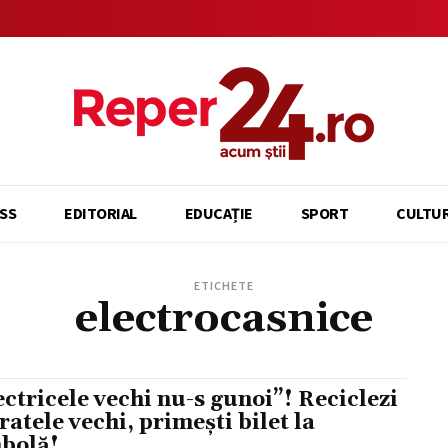
SS
EDITORIAL
EDUCAȚIE
SPORT
CULTU
ETICHETE
electrocasnice
ectricele vechi nu-s gunoi”! Reciclezi
ratele vechi, primești bilet la
bolă!