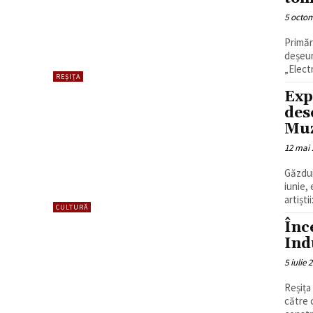
5 octom
Primăr
deșeur
„Elect
REȘIȚA
Exp
des
Muz
12 mai 
Găzdui
iunie,
artiștii:
CULTURĂ
Înc
Ind
5 iulie 
Reșița
către 