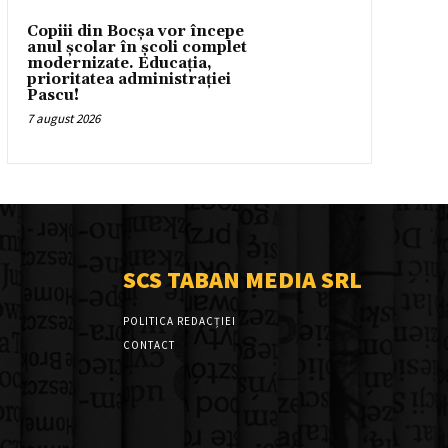
Copiii din Bocșa vor începe
anul școlar în școli complet
modernizate. Educația,
prioritatea administrației
Pascu!
7 august 2026
SCS TABAN MEDIA SRL
POLITICA REDACȚIEI
CONTACT