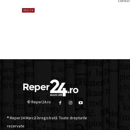
constr
REȘIȚA
© Reper24.ro
® Reper24 Marcă înregistrată. Toate drepturile
rezervate