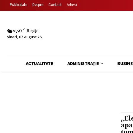
Publicitate
Despre
Contact
Arhiva
27.6
C
Reșița
Vineri, 07 August 26
ACTUALITATE
ADMINISTRAȚIE
BUSINE
„El
apa
tom