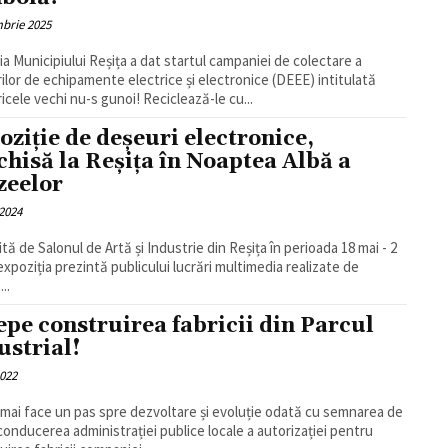
brie 2025
ia Municipiului Reșița a dat startul campaniei de colectare a
ilor de echipamente electrice și electronice (DEEE) intitulată
ricele vechi nu-s gunoi! Reciclează-le cu...
oziție de deșeuri electronice,
chisă la Reșița în Noaptea Albă a
eelor
2024
tă de Salonul de Artă și Industrie din Reșița în perioada 18 mai - 2
 expoziția prezintă publicului lucrări multimedia realizate de
...
epe construirea fabricii din Parcul
ustrial!
2022
 mai face un pas spre dezvoltare și evoluție odată cu semnarea de
conducerea administrației publice locale a autorizației pentru