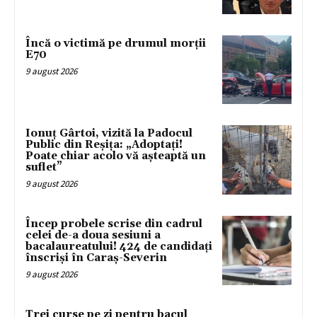
Încă o victimă pe drumul morții
E70
9 august 2026
Ionuț Gârtoi, vizită la Padocul
Public din Reșița: „Adoptați!
Poate chiar acolo vă așteaptă un
suflet”
9 august 2026
Încep probele scrise din cadrul
celei de-a doua sesiuni a
bacalaureatului! 424 de candidați
înscriși în Caraș-Severin
9 august 2026
Trei curse pe zi pentru bacul