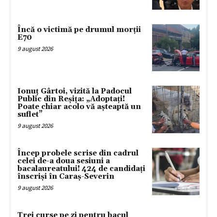
Încă o victimă pe drumul morții
E70
9 august 2026
Ionuț Gârtoi, vizită la Padocul
Public din Reșița: „Adoptați!
Poate chiar acolo vă așteaptă un
suflet”
9 august 2026
Încep probele scrise din cadrul
celei de-a doua sesiuni a
bacalaureatului! 424 de candidați
înscriși în Caraș-Severin
9 august 2026
Trei curse pe zi pentru bacul