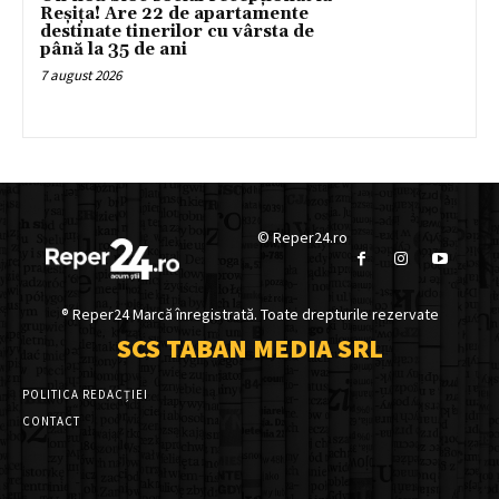
Reșița! Are 22 de apartamente
destinate tinerilor cu vârsta de
până la 35 de ani
7 august 2026
© Reper24.ro
® Reper24 Marcă înregistrată. Toate drepturile rezervate
SCS TABAN MEDIA SRL
POLITICA REDACȚIEI
CONTACT