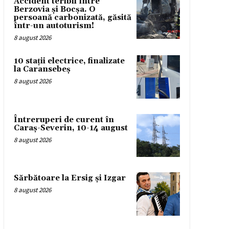
Accident teribil între
Berzovia și Bocșa. O
persoană carbonizată, găsită
într-un autoturism!
8 august 2026
10 stații electrice, finalizate
la Caransebeș
8 august 2026
Întreruperi de curent în
Caraș-Severin, 10-14 august
8 august 2026
Sărbătoare la Ersig și Izgar
8 august 2026