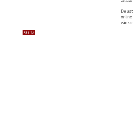
13 iulie
De ast
online
vânzare
REȘIȚA