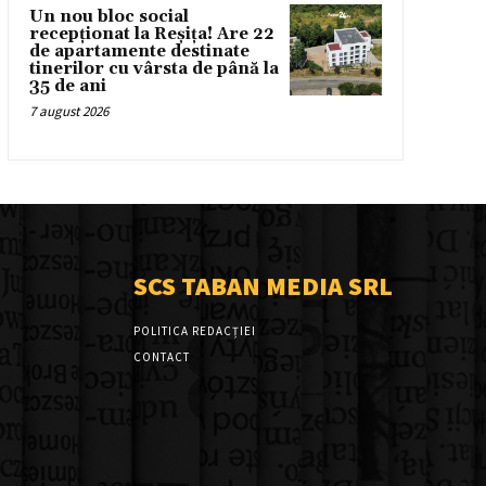
Un nou bloc social
recepționat la Reșița! Are 22
de apartamente destinate
tinerilor cu vârsta de până la
35 de ani
7 august 2026
SCS TABAN MEDIA SRL
POLITICA REDACȚIEI
CONTACT