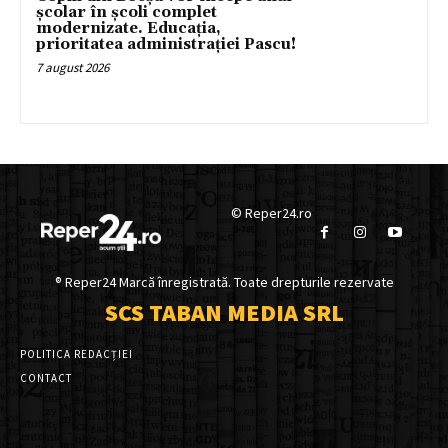
școlar în școli complet
modernizate. Educația,
prioritatea administrației Pascu!
7 august 2026
© Reper24.ro
® Reper24 Marcă înregistrată. Toate drepturile rezervate
SCS TABAN MEDIA SRL
POLITICA REDACȚIEI
CONTACT