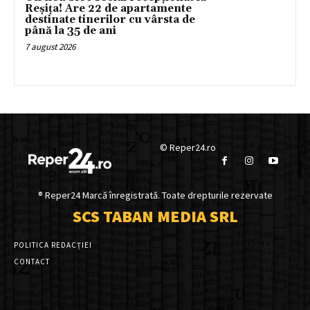
Reșița! Are 22 de apartamente
destinate tinerilor cu vârsta de
până la 35 de ani
7 august 2026
© Reper24.ro
® Reper24 Marcă înregistrată. Toate drepturile rezervate
SCS TABAN MEDIA SRL
POLITICA REDACȚIEI
CONTACT